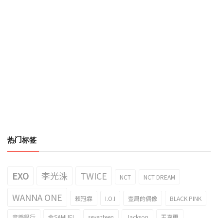
热门标签
EXO
李光洙
TWICE
NCT
NCT DREAM
WANNA ONE
賴冠霖
I.O.I
壹周的偶像
BLACK PINK
音樂銀行
金SAMUEL
seventeen
Jackson
王嘉爾