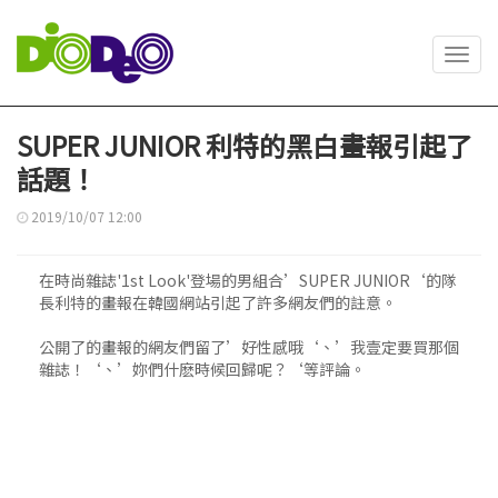
Toggl
navig
SUPER JUNIOR 利特的黑白畫報引起了
話題！
2019/10/07 12:00
在時尚雜誌'1st Look'登場的男組合’SUPER JUNIOR‘的隊
長利特的畫報在韓國網站引起了許多網友們的註意。
公開了的畫報的網友們留了’好性感哦‘、’我壹定要買那個
雜誌！‘、’妳們什麽時候回歸呢？‘等評論。