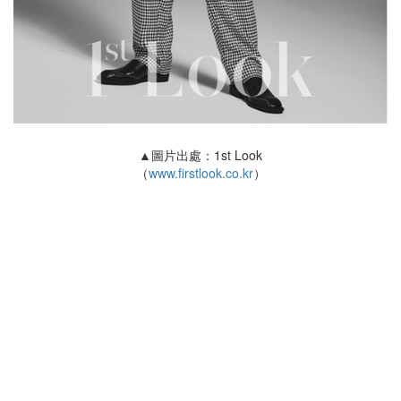
▲圖片出處：1st Look
（
www.firstlook.co.kr
）