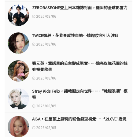
ZEROBASEONE登上日本雜誌封面，穩固的全球影響力
2026/08/06
TWICE娜璉，花背景感性自拍…精緻妝容引人注目
2026/08/06
張元英，童話里的公主變成現實……點亮玫瑰花園的娃
娃視覺效果
2026/08/06
Stray Kids Felix，讓韓服走向世界……“韓服浪潮”模
特
2026/08/05
AISA，在屋頂上展現的粉色髮型視覺……'2:L0VE' 近況
2026/08/05