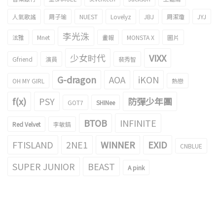
人氣歌謠
周子瑜
NUEST
Lovelyz
JBJ
周潔瓊
JYJ
李光洙
泫雅
Mnet
畫報
MONSTA X
圖片
少女时代
VIXX
Gfriend
演員
裴秀智
G-dragon
AOA
iKON
OH MY GIRL
熱戀
f(x)
PSY
防彈少年團
GOT7
SHINee
BTOB
INFINITE
Red Velvet
李敏鎬
FTISLAND
2NE1
WINNER
EXID
CNBLUE
SUPER JUNIOR
BEAST
A pink