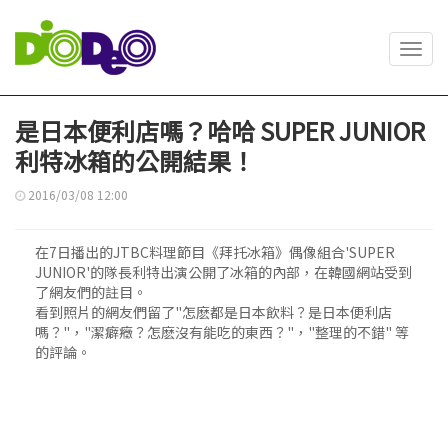
Toggl
navig
是日本便利店嗎？哈哈 SUPER JUNIOR
利特冰箱的公開結果！
2016/03/08 12:00
在7日播出的JTBC料理節目《拜托冰箱》偶像組合'SUPER
JUNIOR'的隊長利特出演公開了冰箱的內部，在韓國網站受到
了網友們的註目。
看到照片的網友們留了"怎麽都是日本飲料？是日本便利店
嗎？"，"潔癖癥？怎麽沒有能吃的東西？"，"整理的不錯" 等
的評論。