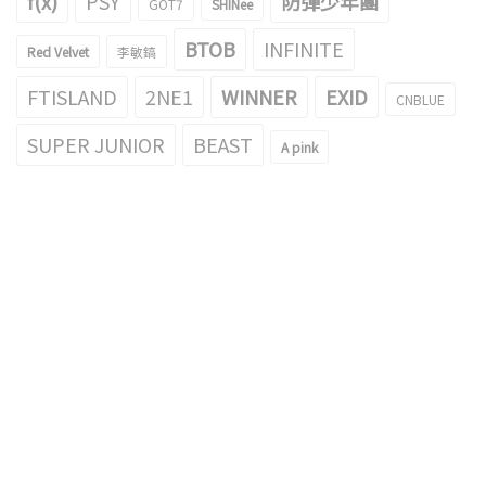
f(x)
PSY
防彈少年團
GOT7
SHINee
BTOB
INFINITE
Red Velvet
李敏鎬
FTISLAND
2NE1
WINNER
EXID
CNBLUE
SUPER JUNIOR
BEAST
A pink