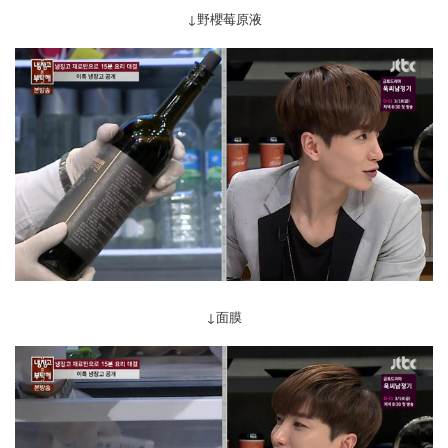
↓野櫻莓原液
↓面膜