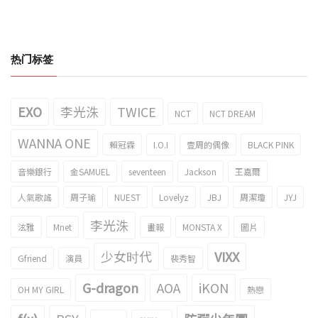
热门标签
EXO
李光洙
TWICE
NCT
NCT DREAM
WANNA ONE
賴冠霖
I.O.I
壹周的偶像
BLACK PINK
音樂銀行
金SAMUEL
seventeen
Jackson
王嘉爾
人氣歌謠
周子瑜
NUEST
Lovelyz
JBJ
周潔瓊
JYJ
李光洙
泫雅
Mnet
畫報
MONSTA X
圖片
少女时代
VIXX
Gfriend
演員
裴秀智
G-dragon
AOA
iKON
OH MY GIRL
熱戀