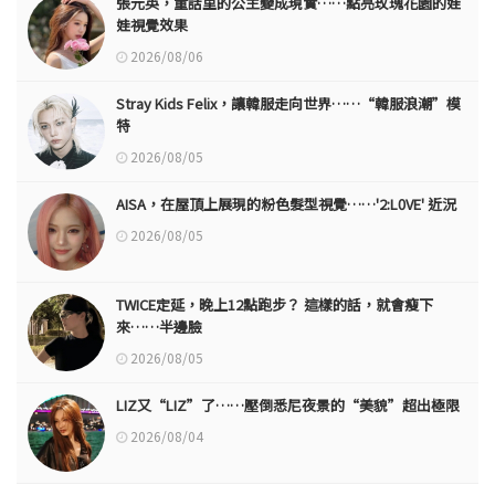
張元英，童話里的公主變成現實……點亮玫瑰花園的娃
娃視覺效果
2026/08/06
Stray Kids Felix，讓韓服走向世界……“韓服浪潮”模
特
2026/08/05
AISA，在屋頂上展現的粉色髮型視覺……'2:L0VE' 近況
2026/08/05
TWICE定延，晚上12點跑步？ 這樣的話，就會瘦下
來……半邊臉
2026/08/05
LIZ又“LIZ”了……壓倒悉尼夜景的“美貌”超出極限
2026/08/04