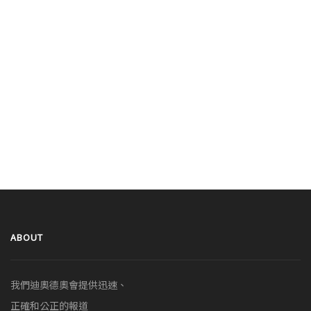
ABOUT
我們迪奧德奧會提供迅速、
正確和公正的報道