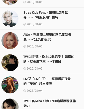
2026/08/06
Stray Kids Felix，讓韓服走向世
界……“韓服浪潮”模特
2026/08/05
AISA，在屋頂上展現的粉色髮型視
覺……'2:L0VE' 近況
2026/08/05
TWICE定延，晚上12點跑步？ 這樣的
話，就會瘦下來……半邊臉
2026/08/05
LIZ又“LIZ”了……壓倒悉尼夜景
的“美貌”超出極限
2026/08/04
TWICE的Mina，以FENDI造型展現優雅
魅力