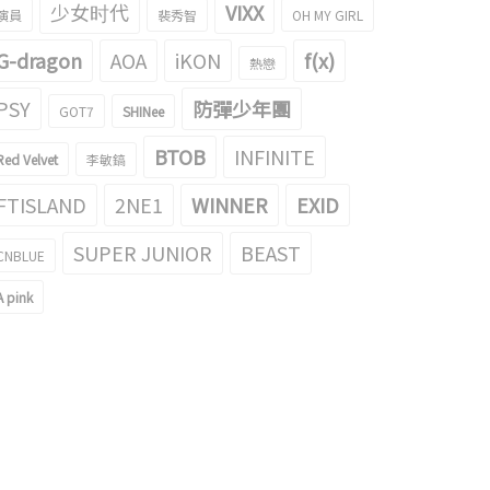
少女时代
VIXX
演員
裴秀智
OH MY GIRL
G-dragon
AOA
iKON
f(x)
熱戀
PSY
防彈少年團
GOT7
SHINee
BTOB
INFINITE
Red Velvet
李敏鎬
FTISLAND
2NE1
WINNER
EXID
SUPER JUNIOR
BEAST
CNBLUE
A pink