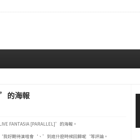
拍…精緻妝容引人注目
08/06 10:00 AM
EL’的海報
E FANTASIA [PARALLEL]’的海報。
‘我好期待演唱會‘、’到底什麽時候回歸呢‘等評論。