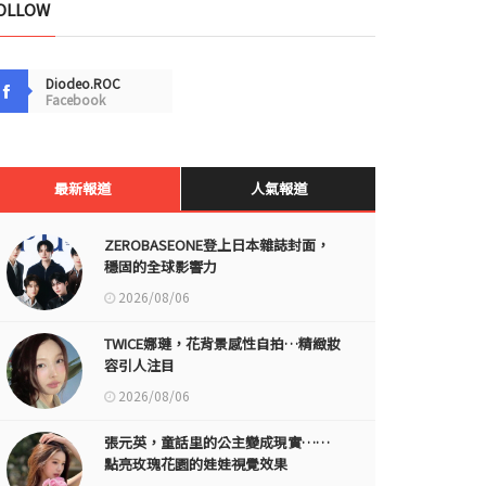
OLLOW
Diodeo.ROC
Facebook
最新報道
人氣報道
ZEROBASEONE登上日本雜誌封面，
穩固的全球影響力
2026/08/06
TWICE娜璉，花背景感性自拍…精緻妝
容引人注目
2026/08/06
張元英，童話里的公主變成現實……
點亮玫瑰花園的娃娃視覺效果