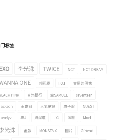
热门标签
EXO
李光洙
TWICE
NCT
NCT DREAM
WANNA ONE
賴冠霖
I.O.I
壹周的偶像
BLACK PINK
音樂銀行
金SAMUEL
seventeen
Jackson
王嘉爾
人氣歌謠
周子瑜
NUEST
Lovelyz
JBJ
周潔瓊
JYJ
泫雅
Mnet
李光洙
畫報
MONSTA X
圖片
Gfriend