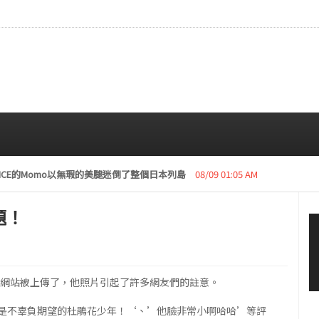
復活動“下周開始安排日程”
08/08 01:05 AM
題！
韓國網站被上傳了，他照片引起了許多網友們的註意。
是不辜負期望的杜鵑花少年！‘、’他臉非常小啊哈哈’等評