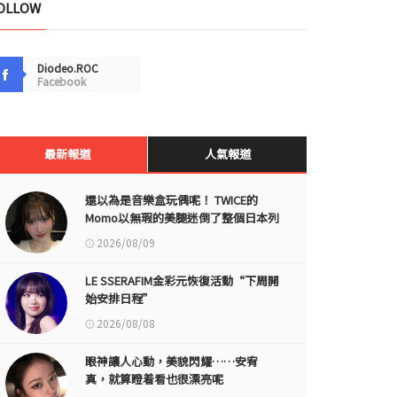
OLLOW
Diodeo.ROC
Facebook
最新報道
人氣報道
還以為是音樂盒玩偶呢！ TWICE的
Momo以無瑕的美腿迷倒了整個日本列
島
2026/08/09
LE SSERAFIM金彩元恢復活動“下周開
始安排日程”
2026/08/08
眼神讓人心動，美貌閃耀……安宥
真，就算瞪着看也很漂亮呢