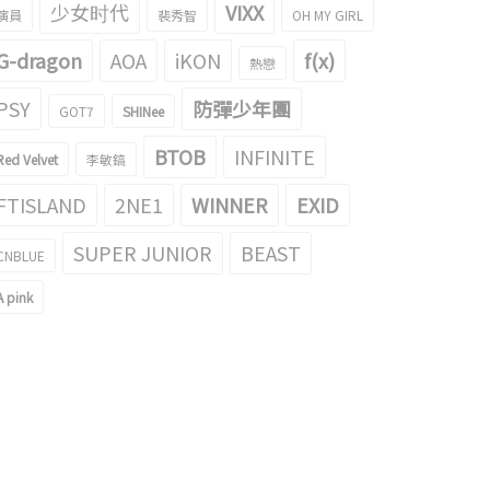
少女时代
VIXX
演員
裴秀智
OH MY GIRL
G-dragon
AOA
iKON
f(x)
熱戀
PSY
防彈少年團
GOT7
SHINee
BTOB
INFINITE
Red Velvet
李敏鎬
FTISLAND
2NE1
WINNER
EXID
SUPER JUNIOR
BEAST
CNBLUE
A pink