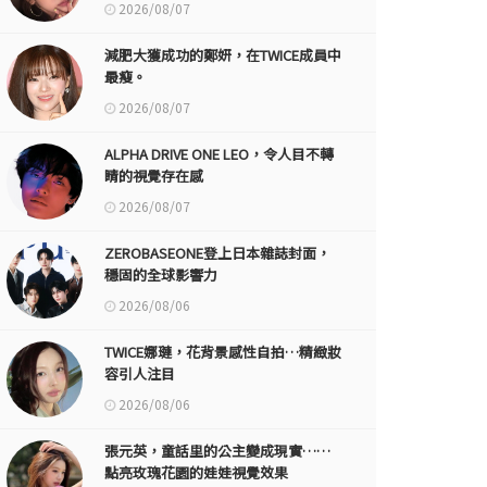
2026/08/07
減肥大獲成功的鄭妍，在TWICE成員中
最瘦。
2026/08/07
ALPHA DRIVE ONE LEO，令人目不轉
睛的視覺存在感
2026/08/07
ZEROBASEONE登上日本雜誌封面，
穩固的全球影響力
2026/08/06
TWICE娜璉，花背景感性自拍…精緻妝
容引人注目
2026/08/06
張元英，童話里的公主變成現實……
點亮玫瑰花園的娃娃視覺效果