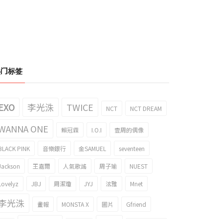
热门标签
EXO
李光洙
TWICE
NCT
NCT DREAM
WANNA ONE
賴冠霖
I.O.I
壹周的偶像
BLACK PINK
音樂銀行
金SAMUEL
seventeen
Jackson
王嘉爾
人氣歌謠
周子瑜
NUEST
Lovelyz
JBJ
周潔瓊
JYJ
泫雅
Mnet
李光洙
畫報
MONSTA X
圖片
Gfriend