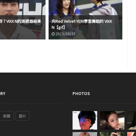
？VIXX N的測謊器結果
向Red Velvet YERI學習舞蹈的 VIXX
SI
N【gif】
話
2015/09/21
2
RY
PHOTOS
新聞
圖片