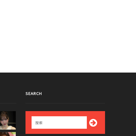
STAR 多順和 孝琳膚色差異巨大 成爲
○○長度是偶像中 第壹位？VIXX
題
N【圖】
015/07/01
2015/03/19
SEARCH