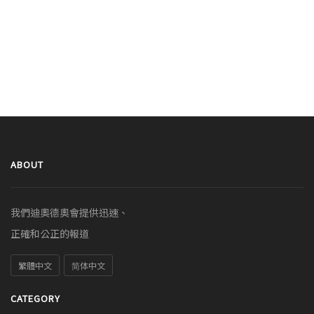
ABOUT
我們迪奧德奧會提供迅速、
正確和公正的報道
繁體中文
简体中文
CATEGORY