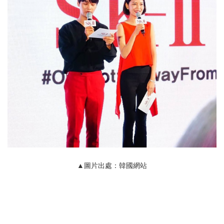
▲圖片出處：韓國網站