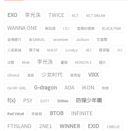
EXO
李光洙
TWICE
NCT
NCT DREAM
WANNA ONE
賴冠霖
I.O.I
壹周的偶像
BLACK PINK
音樂銀行
金SAMUEL
seventeen
Jackson
王嘉爾
人氣歌謠
周子瑜
NUEST
Lovelyz
JBJ
周潔瓊
JYJ
李光洙
泫雅
Mnet
畫報
MONSTA X
圖片
少女时代
VIXX
Gfriend
演員
裴秀智
G-dragon
AOA
iKON
OH MY GIRL
熱戀
f(x)
PSY
防彈少年團
GOT7
SHINee
BTOB
INFINITE
Red Velvet
李敏鎬
FTISLAND
2NE1
WINNER
EXID
CNBLUE