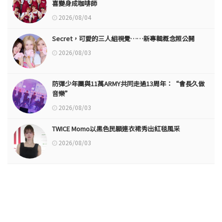
喜變身成咖啡師
2026/08/04
Secret，可愛的三人組視覺……新專輯概念照公開
2026/08/03
防彈少年團與11萬ARMY共同走過13周年：“會長久做
音樂”
2026/08/03
TWICE Momo以黑色民願連衣裙秀出紅毯風采
2026/08/03