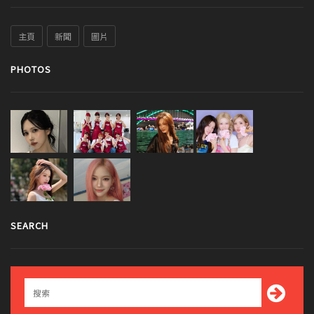
主頁
新聞
圖片
PHOTOS
SEARCH