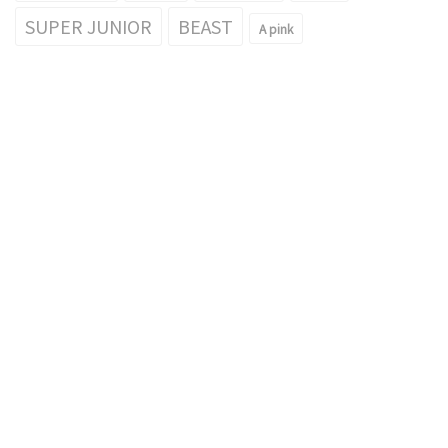
SUPER JUNIOR
BEAST
A pink