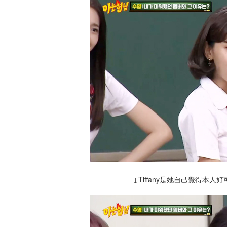
↓Tiffany是她自己覺得本人