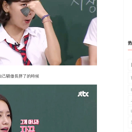
 自己驕傲長胖了的時候