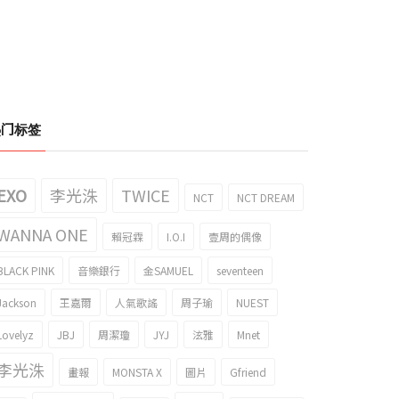
热门标签
EXO
李光洙
TWICE
NCT
NCT DREAM
WANNA ONE
賴冠霖
I.O.I
壹周的偶像
BLACK PINK
音樂銀行
金SAMUEL
seventeen
Jackson
王嘉爾
人氣歌謠
周子瑜
NUEST
Lovelyz
JBJ
周潔瓊
JYJ
泫雅
Mnet
李光洙
畫報
MONSTA X
圖片
Gfriend