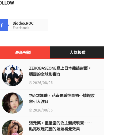
OLLOW
Diodeo.ROC
Facebook
最新報道
人氣報道
ZEROBASEONE登上日本雜誌封面，
穩固的全球影響力
2026/08/06
TWICE娜璉，花背景感性自拍…精緻妝
容引人注目
2026/08/06
張元英，童話里的公主變成現實……
點亮玫瑰花園的娃娃視覺效果