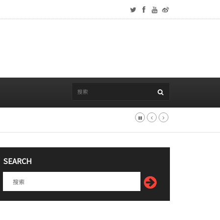
SEARCH