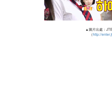
▲圖片出處：JT
（
http://enter.