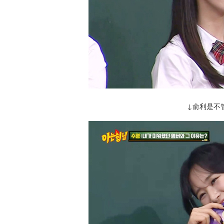
↓俞利是不