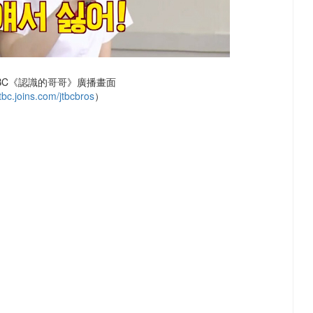
BC《認識的哥哥》廣播畫面
jtbc.joins.com/jtbcbros
）