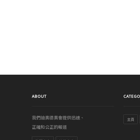
ABOUT
CATEGO
我們迪奧德奧會提供迅速、
主頁
正確和公正的報道