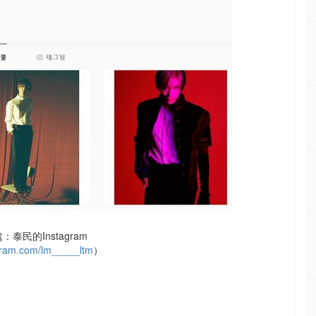
泰民的Instagram
ram.com/lm_____ltm
）