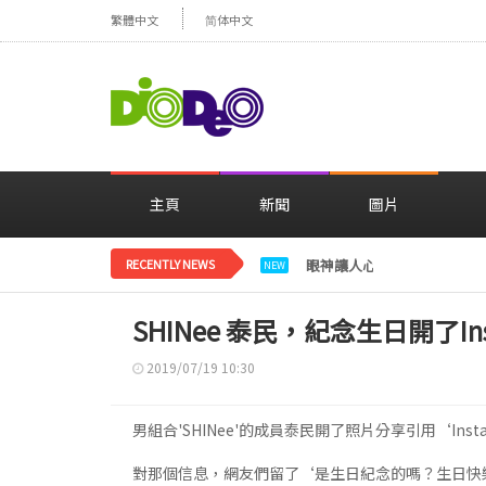
繁體中文
简体中文
主頁
新聞
圖片
RECENTLY NEWS
眼神讓人心動，美貌閃耀…
NEW
SHINee 泰民，紀念生日開了Ins
2019/07/19 10:30
男組合'SHINee'的成員泰民開了照片分享引用‘In
對那個信息，網友們留了‘是生日紀念的嗎？生日快