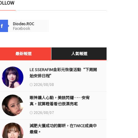
OLLOW
Diodeo.ROC
Facebook
最新報道
人氣報道
LE SSERAFIM金彩元恢復活動“下周開
始安排日程”
2026/08/08
眼神讓人心動，美貌閃耀……安宥
真，就算瞪着看也很漂亮呢
2026/08/07
減肥大獲成功的鄭妍，在TWICE成員中
最瘦。