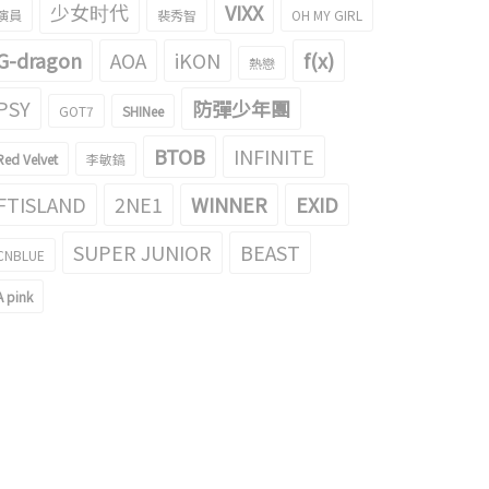
少女时代
VIXX
演員
裴秀智
OH MY GIRL
G-dragon
AOA
iKON
f(x)
熱戀
PSY
防彈少年團
GOT7
SHINee
BTOB
INFINITE
Red Velvet
李敏鎬
FTISLAND
2NE1
WINNER
EXID
SUPER JUNIOR
BEAST
CNBLUE
A pink