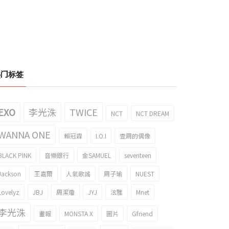
热门标签
EXO
李光洙
TWICE
NCT
NCT DREAM
WANNA ONE
賴冠霖
I.O.I
壹周的偶像
CG壹樣?! SHINee 泰民的gif引起了
BLACK PINK
音樂銀行
金SAMUEL
seventeen
題
SHINee 泰民的自畫像引起了話題！
019/02/19
2019/02/14
Jackson
王嘉爾
人氣歌謠
周子瑜
NUEST
Lovelyz
JBJ
周潔瓊
JYJ
泫雅
Mnet
李光洙
畫報
MONSTA X
圖片
Gfriend