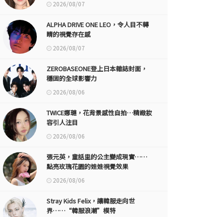
2026/08/07
ALPHA DRIVE ONE LEO，令人目不轉
睛的視覺存在感
2026/08/07
ZEROBASEONE登上日本雜誌封面，
穩固的全球影響力
2026/08/06
TWICE娜璉，花背景感性自拍…精緻妝
容引人注目
2026/08/06
張元英，童話里的公主變成現實……
點亮玫瑰花園的娃娃視覺效果
2026/08/06
Stray Kids Felix，讓韓服走向世
界……“韓服浪潮”模特