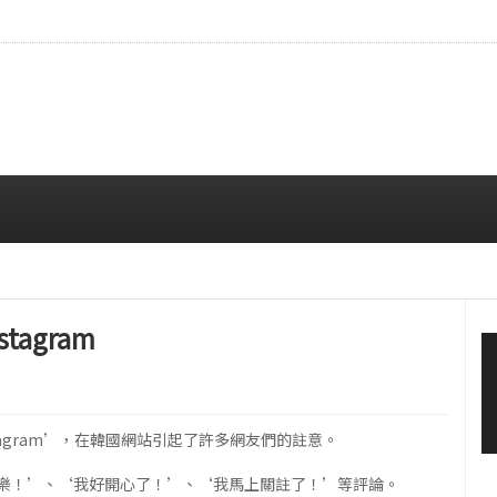
…安宥真，就算瞪着看也很漂亮呢
08/07 12:00 PM
tagram
stagram’，在韓國網站引起了許多網友們的註意。
樂！’、‘我好開心了！’、‘我馬上關註了！’等評論。