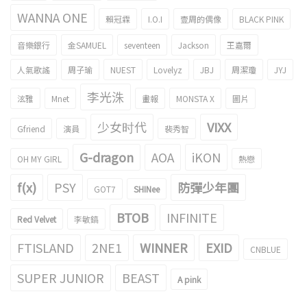
WANNA ONE
賴冠霖
I.O.I
壹周的偶像
BLACK PINK
音樂銀行
金SAMUEL
seventeen
Jackson
王嘉爾
人氣歌謠
周子瑜
NUEST
Lovelyz
JBJ
周潔瓊
JYJ
李光洙
泫雅
Mnet
畫報
MONSTA X
圖片
少女时代
VIXX
Gfriend
演員
裴秀智
G-dragon
AOA
iKON
OH MY GIRL
熱戀
f(x)
PSY
防彈少年團
GOT7
SHINee
BTOB
INFINITE
Red Velvet
李敏鎬
FTISLAND
2NE1
WINNER
EXID
CNBLUE
SUPER JUNIOR
BEAST
A pink