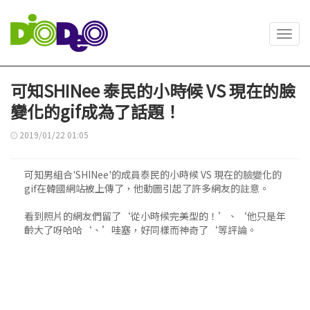
Toggl
navig
可知SHINee 泰民的小時候 VS 現在的臉
變化的gif成為了話題！
2019/01/22 01:05
可知男組合'SHINee'的成員泰民的小時候 VS 現在的臉變化的
gif在韓國網站被上傳了，他動圖引起了許多網友的註意。
看到照片的網友們留了‘從小時候完美型的！’、‘他只是年
齡大了呀哈哈‘、’哇塞，好同樣而神奇了‘等評論。