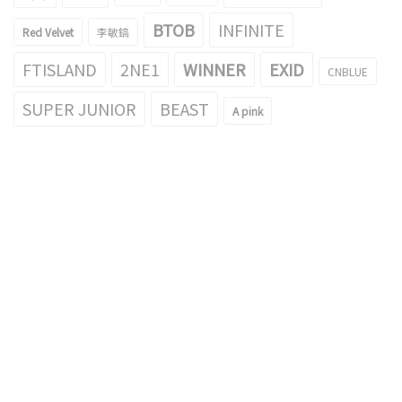
BTOB
INFINITE
Red Velvet
李敏鎬
FTISLAND
2NE1
WINNER
EXID
CNBLUE
SUPER JUNIOR
BEAST
A pink