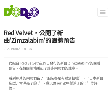
Toggl
navig
Red Velvet，公開了新
曲'Zimzalabim'的團體預告
2019/06/18 01:05
女組合'Red Velvet'在19日發行的新曲'Zimzalabim'的團體
預告，在韓國網站引起了許多網友們的註意。
看到照片的網友們留了‘服裝都是有點別扭哦’、‘日本新曲
造型非常漂亮了的...’、我以為Yeri空中懸浮了的！’等評
論。