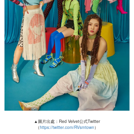
▲圖片出處：Red Velvet公式Twitter
（
https://twitter.com/RVsmtown
）