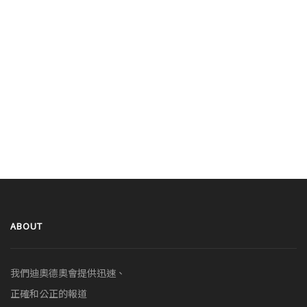
ABOUT
我們迪奧德奧會提供迅速、
正確和公正的報道