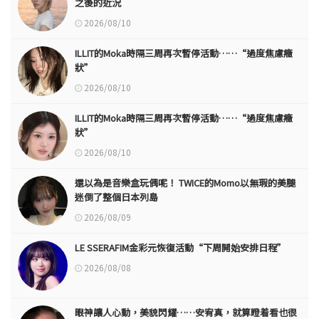
之後的近況
2026/08/10
ILLIT的Moka時隔三周再次暫停活動……“過度焦慮癥
狀”
2026/08/10
ILLIT的Moka時隔三周再次暫停活動……“過度焦慮癥
狀”
2026/08/10
還以為是音樂盒玩偶呢！ TWICE的Momo以無瑕的美腿
迷倒了整個日本列島
2026/08/09
LE SSERAFIM金彩元恢復活動“下周開始安排日程”
2026/08/08
眼神讓人心動，美貌閃耀……安宥真，就算瞪着看也很