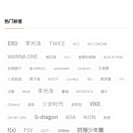
热门标签
EXO
李光洙
TWICE
NCT
NCT DREAM
WANNA ONE
賴冠霖
I.O.I
壹周的偶像
BLACK PINK
音樂銀行
金SAMUEL
seventeen
Jackson
王嘉爾
人氣歌謠
周子瑜
NUEST
Lovelyz
JBJ
周潔瓊
JYJ
李光洙
泫雅
Mnet
畫報
MONSTA X
圖片
少女时代
VIXX
Gfriend
演員
裴秀智
G-dragon
AOA
iKON
OH MY GIRL
熱戀
f(x)
PSY
防彈少年團
GOT7
SHINee