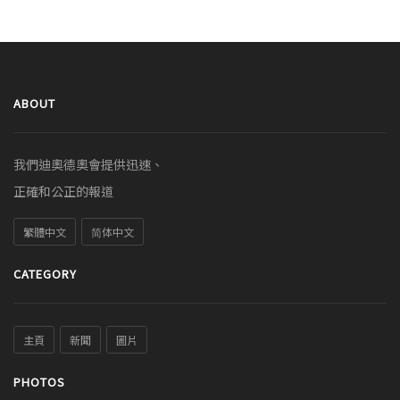
ABOUT
我們迪奧德奧會提供迅速、
正確和公正的報道
繁體中文
简体中文
CATEGORY
主頁
新聞
圖片
PHOTOS