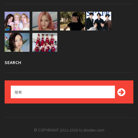
SEARCH
© COPYRIGHT 2011-2026 tc.diodeo.com