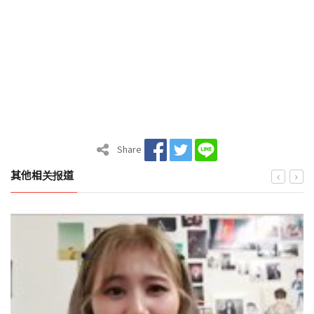
Share
其他相关报道