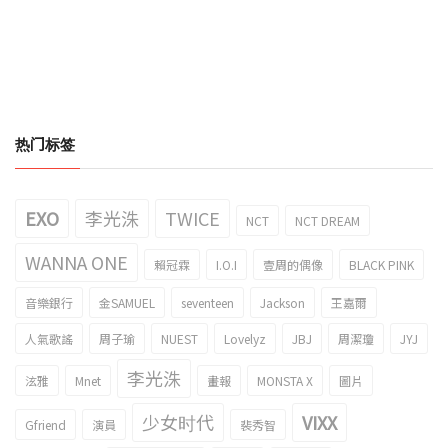
热门标签
EXO
李光洙
TWICE
NCT
NCT DREAM
WANNA ONE
賴冠霖
I.O.I
壹周的偶像
BLACK PINK
音樂銀行
金SAMUEL
seventeen
Jackson
王嘉爾
人氣歌謠
周子瑜
NUEST
Lovelyz
JBJ
周潔瓊
JYJ
李光洙
泫雅
Mnet
畫報
MONSTA X
圖片
少女时代
VIXX
Gfriend
演員
裴秀智