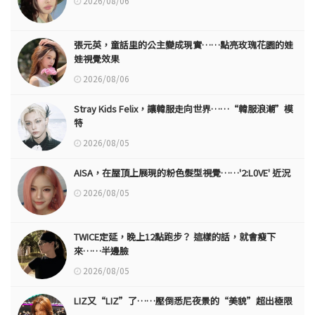
2026/08/06
張元英，童話里的公主變成現實……點亮玫瑰花園的娃
娃視覺效果
2026/08/06
Stray Kids Felix，讓韓服走向世界……“韓服浪潮”模
特
2026/08/05
AISA，在屋頂上展現的粉色髮型視覺……'2:L0VE' 近況
2026/08/05
TWICE定延，晚上12點跑步？ 這樣的話，就會瘦下
來……半邊臉
2026/08/05
LIZ又“LIZ”了……壓倒悉尼夜景的“美貌”超出極限