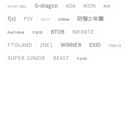
G-dragon
AOA
iKON
OH MY GIRL
熱戀
f(x)
PSY
防彈少年團
GOT7
SHINee
BTOB
INFINITE
Red Velvet
李敏鎬
FTISLAND
2NE1
WINNER
EXID
CNBLUE
SUPER JUNIOR
BEAST
A pink