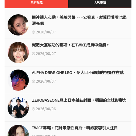
最新報道
人氣報道
眼神讓人心動，美貌閃耀……安宥真，就算瞪着看也很
漂亮呢
2026/08/07
減肥大獲成功的鄭妍，在TWICE成員中最瘦。
2026/08/07
ALPHA DRIVE ONE LEO，令人目不轉睛的視覺存在感
2026/08/07
ZEROBASEONE登上日本雜誌封面，穩固的全球影響力
2026/08/06
TWICE娜璉，花背景感性自拍…精緻妝容引人注目