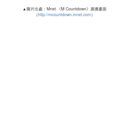
▲圖片出處：Mnet 《M Countdown》廣播畫面
（
http://mcountdown.mnet.com
）