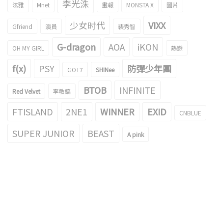
李光洙
泫雅
Mnet
畫報
MONSTA X
圖片
少女时代
VIXX
Gfriend
演員
裴秀智
G-dragon
AOA
iKON
OH MY GIRL
熱戀
f(x)
PSY
防彈少年團
GOT7
SHINee
BTOB
INFINITE
Red Velvet
李敏鎬
FTISLAND
2NE1
WINNER
EXID
CNBLUE
SUPER JUNIOR
BEAST
A pink