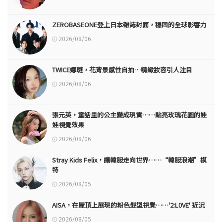
ZEROBASEONE登上日本雜誌封面，穩固的全球影響力
2026/08/06
TWICE娜璉，花背景感性自拍…精緻妝容引人注目
2026/08/06
張元英，童話里的公主變成現實……點亮玫瑰花園的娃
娃視覺效果
2026/08/06
Stray Kids Felix，讓韓服走向世界……“韓服浪潮”模
特
2026/08/05
AISA，在屋頂上展現的粉色髮型視覺……'2:L0VE' 近況
2026/08/05