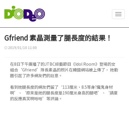
Toggl
navig
Gfriend 素晶測量了腿長度的結果！
2019/01/10 11:00
在8日下午廣播了的JTBC綜藝節目《Idol Room》登場的女
組合‘Gfriend’隊長素晶的照片在韓國網站被上傳了， 她動
圖引起了許多網友們的註意。
看到她腿長度的網友們留了‘113厘米，8.5等身?魔鬼身材
啊’、‘原來是她的腿長度是190厘米身高的腿吧’、‘請夏
的反應真笑啊哈哈’等評論。