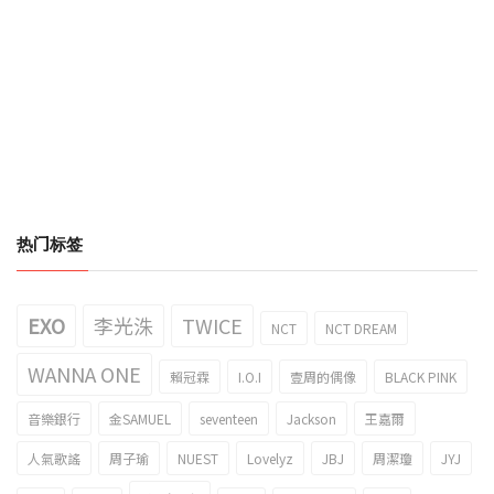
热门标签
EXO
李光洙
TWICE
NCT
NCT DREAM
WANNA ONE
賴冠霖
I.O.I
壹周的偶像
BLACK PINK
音樂銀行
金SAMUEL
seventeen
Jackson
王嘉爾
人氣歌謠
周子瑜
NUEST
Lovelyz
JBJ
周潔瓊
JYJ