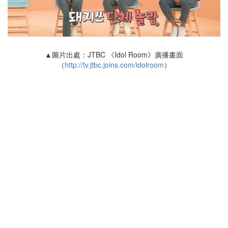
▲圖片出處：JTBC 《Idol Room》廣播畫面
（
http://tv.jtbc.joins.com/idolroom
）