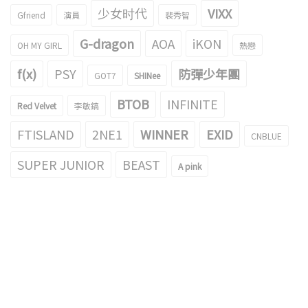
少女时代
VIXX
Gfriend
演員
裴秀智
G-dragon
AOA
iKON
OH MY GIRL
熱戀
f(x)
PSY
防彈少年團
GOT7
SHINee
BTOB
INFINITE
Red Velvet
李敏鎬
FTISLAND
2NE1
WINNER
EXID
CNBLUE
SUPER JUNIOR
BEAST
A pink