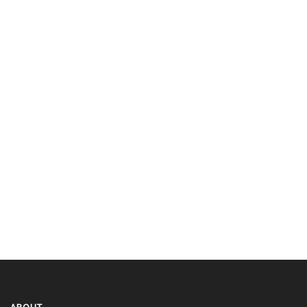
ABOUT