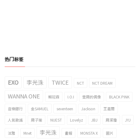
热门标签
EXO
李光洙
TWICE
NCT
NCT DREAM
WANNA ONE
賴冠霖
I.O.I
壹周的偶像
BLACK PINK
音樂銀行
金SAMUEL
seventeen
Jackson
王嘉爾
人氣歌謠
周子瑜
NUEST
Lovelyz
JBJ
周潔瓊
JYJ
李光洙
泫雅
Mnet
畫報
MONSTA X
圖片