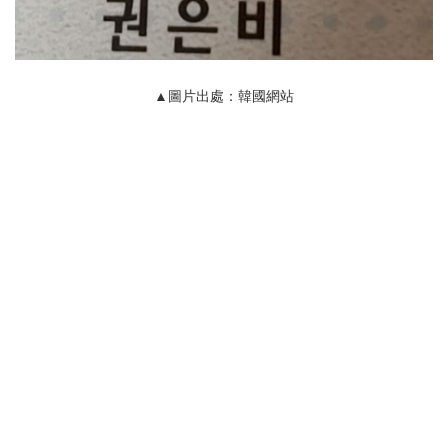
▲圖片出處：韓國網站