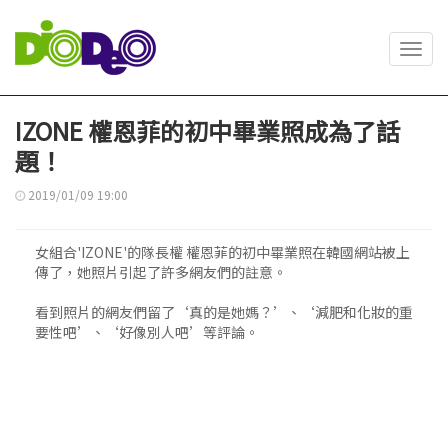
Toggl
navig
IZONE 權恩菲的初中畢業照成為了話
題！
2019/01/09 19:00
女組合'IZONE'的隊長權 權恩菲的初中畢業照在韓國網站被上
傳了，她照片引起了許多網友們的註意。
看到照片的網友們留了‘真的是她媽？’、‘減肥和化妝的重
要性吧’、‘好像別人吧’等評論。