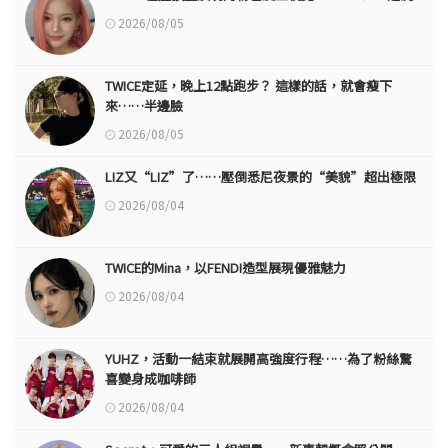
2026/08/05
TWICE定延，晚上12點跑步？ 這樣的話，就會瘦下
來……半邊臉
2026/08/05
LIZ又“LIZ”了……壓倒悉尼夜景的“美貌”超出極限
2026/08/04
TWICE的Mina，以FENDI造型展現優雅魅力
2026/08/04
YUHZ，活動一結束就展開高強度行程……為了粉絲驚
喜變身成咖啡師
2026/08/04