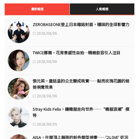
最新報道
人氣報道
ZEROBASEONE登上日本雜誌封面，穩固的全球影響力
2026/08/06
TWICE娜璉，花背景感性自拍…精緻妝容引人注目
2026/08/06
張元英，童話里的公主變成現實……點亮玫瑰花園的娃
娃視覺效果
2026/08/06
Stray Kids Felix，讓韓服走向世界……“韓服浪潮”模
特
2026/08/05
AISA，在屋頂上展現的粉色髮型視覺……'2:L0VE' 近況