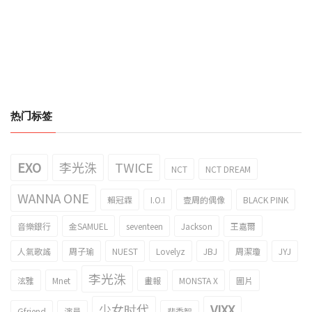
热门标签
EXO
李光洙
TWICE
NCT
NCT DREAM
WANNA ONE
賴冠霖
I.O.I
壹周的偶像
BLACK PINK
音樂銀行
金SAMUEL
seventeen
Jackson
王嘉爾
人氣歌謠
周子瑜
NUEST
Lovelyz
JBJ
周潔瓊
JYJ
李光洙
泫雅
Mnet
畫報
MONSTA X
圖片
少女时代
VIXX
Gfriend
演員
裴秀智