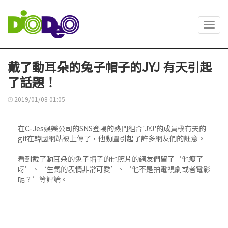
Toggl
navig
戴了動耳朵的兔子帽子的JYJ 有天引起
了話題！
2019/01/08 01:05
在C-Jes娛樂公司的SNS登場的熱門組合'JYJ'的成員樸有天的
gif在韓國網站被上傳了，他動圖引起了許多網友們的註意。
看到戴了動耳朵的兔子帽子的他照片的網友們留了‘他瘦了
呀’、‘生氣的表情非常可愛’、‘他不是拍電視劇或者電影
呢？’等評論。