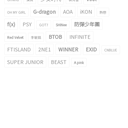
G-dragon
AOA
iKON
OH MY GIRL
熱戀
f(x)
PSY
防彈少年團
GOT7
SHINee
BTOB
INFINITE
Red Velvet
李敏鎬
FTISLAND
2NE1
WINNER
EXID
CNBLUE
SUPER JUNIOR
BEAST
A pink