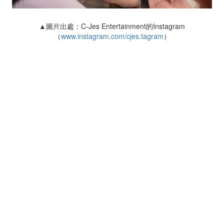
▲圖片出處：C-Jes Entertainment的Instagram
（
www.instagram.com/cjes.tagram
）