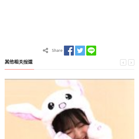
Share
其他相关报道