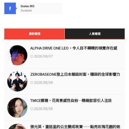
Diodeo.ROC
Facebook
最新報道
人氣報道
ALPHA DRIVE ONE LEO，令人目不轉睛的視覺存在感
2026/08/07
ZEROBASEONE登上日本雜誌封面，穩固的全球影響力
2026/08/06
TWICE娜璉，花背景感性自拍…精緻妝容引人注目
2026/08/06
張元英，童話里的公主變成現實……點亮玫瑰花園的娃