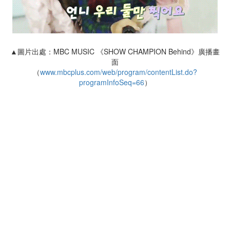
▲圖片出處：MBC MUSIC 《SHOW CHAMPION Behind》廣播畫
面
（
www.mbcplus.com/web/program/contentList.do?
programInfoSeq=66
）