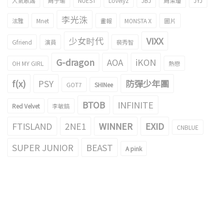
人氣歌謠
周子瑜
NUEST
Lovelyz
JBJ
周潔瓊
JYJ
李光洙
泫雅
Mnet
畫報
MONSTA X
圖片
少女时代
VIXX
Gfriend
演員
裴秀智
G-dragon
AOA
iKON
OH MY GIRL
熱戀
f(x)
PSY
防彈少年團
GOT7
SHINee
BTOB
INFINITE
Red Velvet
李敏鎬
FTISLAND
2NE1
WINNER
EXID
CNBLUE
SUPER JUNIOR
BEAST
A pink