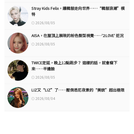
Stray Kids Felix，讓韓服走向世界……“韓服浪潮”模
特
2026/08/05
AISA，在屋頂上展現的粉色髮型視覺……'2:L0VE' 近況
2026/08/05
TWICE定延，晚上12點跑步？ 這樣的話，就會瘦下
來……半邊臉
2026/08/05
LIZ又“LIZ”了……壓倒悉尼夜景的“美貌”超出極限
2026/08/04