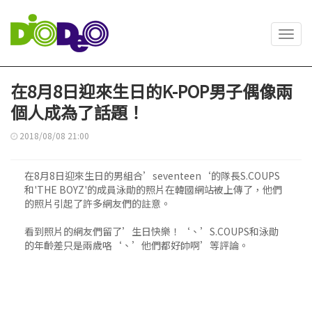
Toggl
navig
在8月8日迎來生日的K-POP男子偶像兩
個人成為了話題！
2018/08/08 21:00
在8月8日迎來生日的男組合’seventeen‘的隊長S.COUPS
和'THE BOYZ'的成員泳勛的照片在韓國網站被上傳了，他們
的照片引起了許多網友們的註意。
看到照片的網友們留了’生日快樂！‘、’S.COUPS和泳勛
的年齡差只是兩歲咯‘、’他們都好帥啊’等評論。