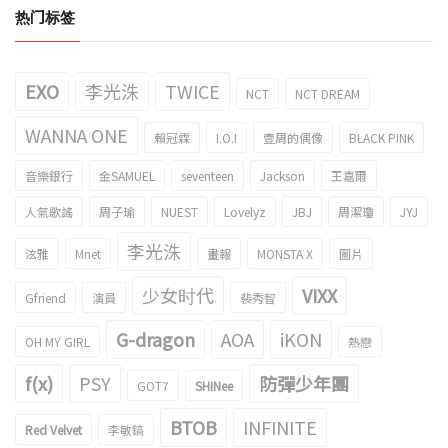
热门标签
EXO
李光洙
TWICE
NCT
NCT DREAM
WANNA ONE
賴冠霖
I.O.I
壹周的偶像
BLACK PINK
音樂銀行
金SAMUEL
seventeen
Jackson
王嘉爾
人氣歌謠
周子瑜
NUEST
Lovelyz
JBJ
周潔瓊
JYJ
李光洙
泫雅
Mnet
畫報
MONSTA X
圖片
少女时代
VIXX
Gfriend
演員
裴秀智
G-dragon
AOA
iKON
OH MY GIRL
熱戀
f(x)
PSY
防彈少年團
GOT7
SHINee
BTOB
INFINITE
Red Velvet
李敏鎬