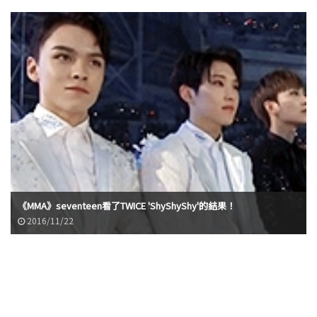
《MMA》seventeen看了TWICE 'ShyShyShy'的結果！
2016/11/22