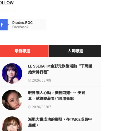
OLLOW
Diodeo.ROC
Facebook
最新報道
人氣報道
LE SSERAFIM金彩元恢復活動“下周開
始安排日程”
2026/08/08
眼神讓人心動，美貌閃耀……安宥
真，就算瞪着看也很漂亮呢
2026/08/07
減肥大獲成功的鄭妍，在TWICE成員中
最瘦。