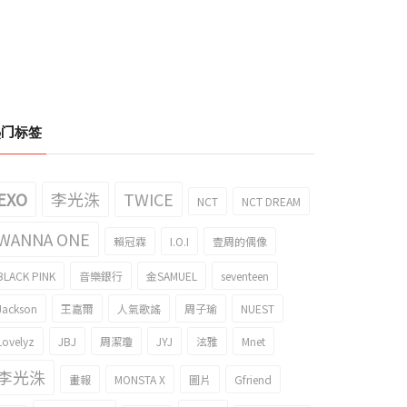
热门标签
EXO
李光洙
TWICE
NCT
NCT DREAM
WANNA ONE
賴冠霖
I.O.I
壹周的偶像
BLACK PINK
音樂銀行
金SAMUEL
seventeen
Jackson
王嘉爾
人氣歌謠
周子瑜
NUEST
Lovelyz
JBJ
周潔瓊
JYJ
泫雅
Mnet
李光洙
畫報
MONSTA X
圖片
Gfriend