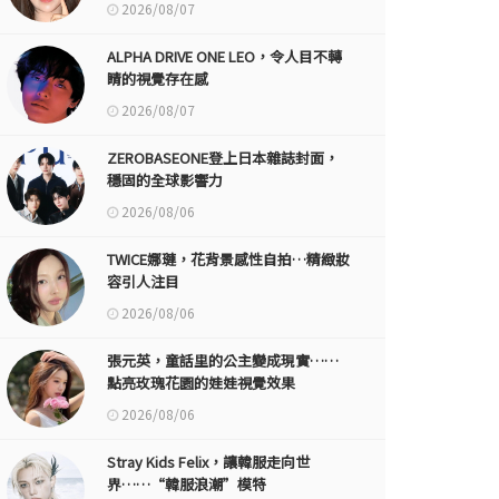
2026/08/07
ALPHA DRIVE ONE LEO，令人目不轉
睛的視覺存在感
2026/08/07
ZEROBASEONE登上日本雜誌封面，
穩固的全球影響力
2026/08/06
TWICE娜璉，花背景感性自拍…精緻妝
容引人注目
2026/08/06
張元英，童話里的公主變成現實……
點亮玫瑰花園的娃娃視覺效果
2026/08/06
Stray Kids Felix，讓韓服走向世
界……“韓服浪潮”模特