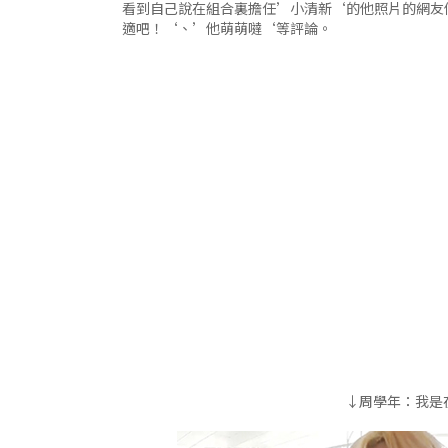
看到自己說在組合裏擔任’小清新‘的他照片的網友
適吧！‘、’他萌萌噠‘等評論。
↓周學年：我是在