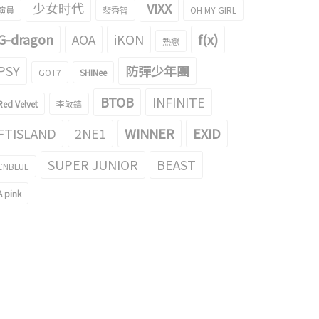
少女时代
VIXX
演員
裴秀智
OH MY GIRL
G-dragon
AOA
iKON
f(x)
熱戀
PSY
防彈少年團
GOT7
SHINee
BTOB
INFINITE
Red Velvet
李敏鎬
FTISLAND
2NE1
WINNER
EXID
SUPER JUNIOR
BEAST
CNBLUE
A pink