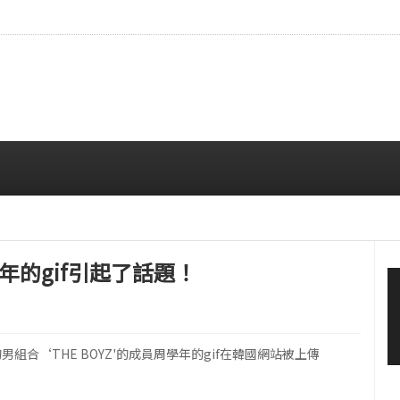
…安宥真，就算瞪着看也很漂亮呢
08/07 12:00 PM
學年的gif引起了話題！
d》登場的男組合‘THE BOYZ'的成員周學年的gif在韓國網站被上傳