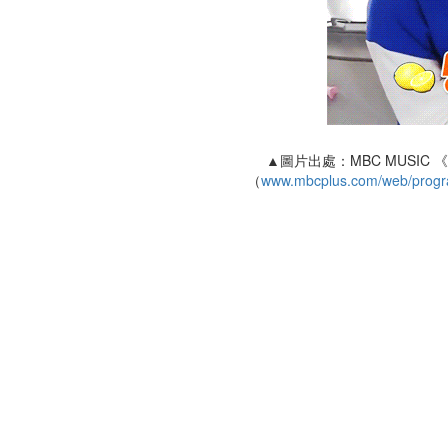
▲圖片出處：MBC MUSIC 《S
（
www.mbcplus.com/web/progr