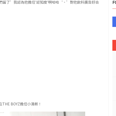
們留了’我認為他擔任'認知度'啊哈哈‘、’對他飲料廣告好合
F
THE BOYZ擔任小清新！