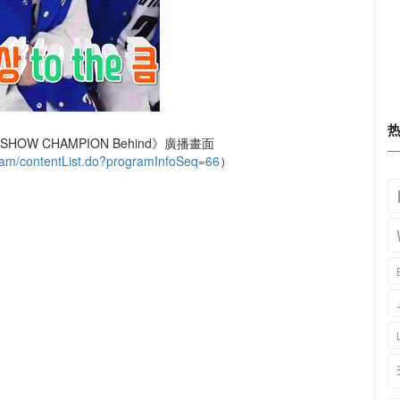
HOW CHAMPION Behind》廣播畫面
am/contentList.do?programInfoSeq=66
）