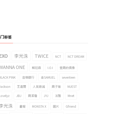
热门标签
EXO
李光洙
TWICE
NCT
NCT DREAM
WANNA ONE
賴冠霖
I.O.I
壹周的偶像
BLACK PINK
音樂銀行
金SAMUEL
seventeen
Jackson
王嘉爾
人氣歌謠
周子瑜
NUEST
Lovelyz
JBJ
周潔瓊
JYJ
泫雅
Mnet
李光洙
畫報
MONSTA X
圖片
Gfriend