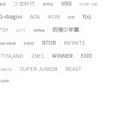
少女时代
VIXX
演員
裴秀智
OH MY GIRL
G-dragon
AOA
iKON
f(x)
熱戀
PSY
防彈少年團
GOT7
SHINee
BTOB
INFINITE
Red Velvet
李敏鎬
FTISLAND
2NE1
WINNER
EXID
SUPER JUNIOR
BEAST
CNBLUE
A pink