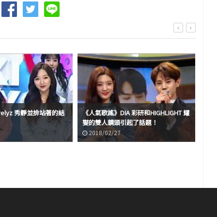
ovelyz 秀靜並排站著的結
《人氣歌謠》DIA 彩研和HIGHLIGHT 耀
成了
燮的雙人鏡頭引起了話題！
話
2018/02/27
2