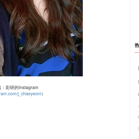
彩研的Instagram
ram.com/j_chaeyeoni
）