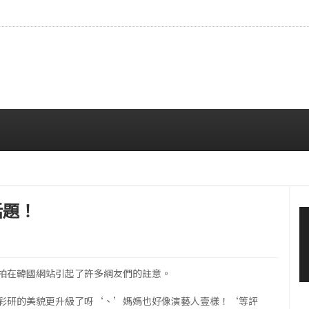
…安宥真，就算瞪着看也很漂亮呢
08/07 12:00 PM
話題！
的自拍在韓國網站引起了許多網友們的註意。
彩研的美貌更升級了呀‘、’媽媽也好像演藝人壹樣！‘等評