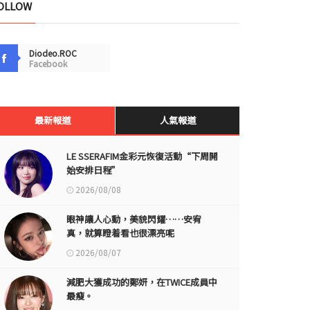
OLLOW
Diodeo.ROC
Facebook
最新報道
人氣報道
LE SSERAFIM金彩元恢復活動“下周開
始安排日程”
2026/08/08
眼神讓人心動，美貌閃耀……安宥
真，就算瞪着看也很漂亮呢
2026/08/07
減肥大獲成功的鄭妍，在TWICE成員中
最瘦。