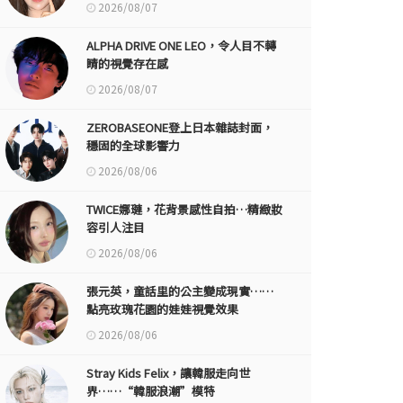
2026/08/07
ALPHA DRIVE ONE LEO，令人目不轉
睛的視覺存在感
2026/08/07
ZEROBASEONE登上日本雜誌封面，
穩固的全球影響力
2026/08/06
TWICE娜璉，花背景感性自拍…精緻妝
容引人注目
2026/08/06
張元英，童話里的公主變成現實……
點亮玫瑰花園的娃娃視覺效果
2026/08/06
Stray Kids Felix，讓韓服走向世
界……“韓服浪潮”模特