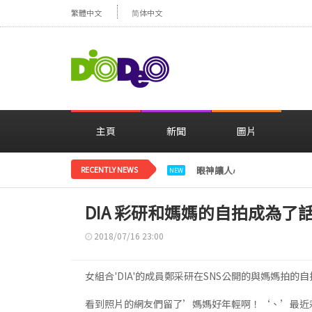
繁體中文
简体中文
主頁
新聞
圖片
RECENTLY NEWS
眼神讓人心動，美貌閃耀…
NEW
DIA 彩研和媽媽的自拍成為了
2018/07/16 23:00
女組合'DIA'的成員鄭采研在SNS公開的與媽媽拍
看到照片的網友們留了’媽媽好年輕啊！‘、’最近