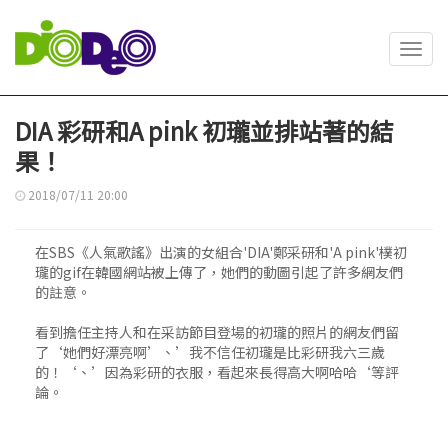
Toggl
navig
DIA 彩研和A pink 初瓏並排站著的結
果！
2018/07/11 20:00
在SBS《人氣歌謠》出演的女組合'DIA'鄭采研和'A pink'樸初
瓏的gif在韓國網站被上傳了，她們的動圖引起了許多網友們
的註意。
看到擔任主持人和在采訪節目登場的初瓏的照片的網友們留
了‘她們好漂亮啊’、’我不信任初瓏是比彩研我六三歲
的！‘、’因為彩研的衣服，看起來長得高大啊哈哈‘等評
論。