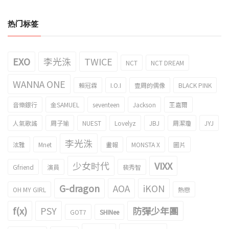
热门标签
EXO
李光洙
TWICE
NCT
NCT DREAM
WANNA ONE
賴冠霖
I.O.I
壹周的偶像
BLACK PINK
音樂銀行
金SAMUEL
seventeen
Jackson
王嘉爾
人氣歌謠
周子瑜
NUEST
Lovelyz
JBJ
周潔瓊
JYJ
李光洙
泫雅
Mnet
畫報
MONSTA X
圖片
少女时代
VIXX
Gfriend
演員
裴秀智
G-dragon
AOA
iKON
OH MY GIRL
熱戀
f(x)
PSY
防彈少年團
GOT7
SHINee