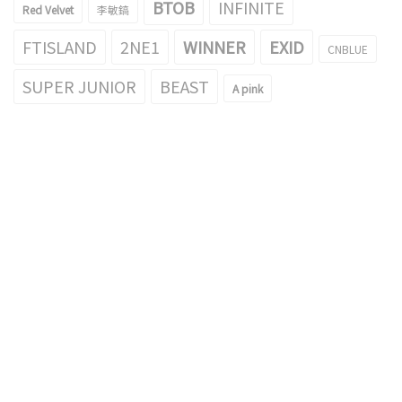
BTOB
INFINITE
Red Velvet
李敏鎬
FTISLAND
2NE1
WINNER
EXID
CNBLUE
SUPER JUNIOR
BEAST
A pink