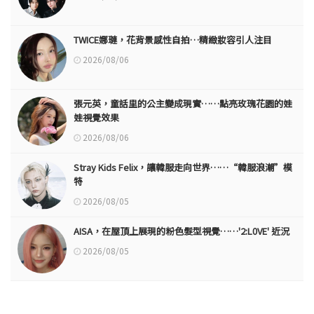
TWICE娜璉，花背景感性自拍…精緻妝容引人注目
2026/08/06
張元英，童話里的公主變成現實……點亮玫瑰花園的娃
娃視覺效果
2026/08/06
Stray Kids Felix，讓韓服走向世界……“韓服浪潮”模
特
2026/08/05
AISA，在屋頂上展現的粉色髮型視覺……'2:L0VE' 近況
2026/08/05