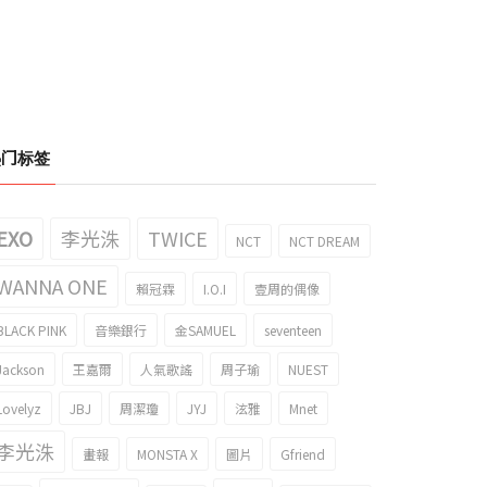
热门标签
EXO
李光洙
TWICE
NCT
NCT DREAM
WANNA ONE
賴冠霖
I.O.I
壹周的偶像
BLACK PINK
音樂銀行
金SAMUEL
seventeen
Jackson
王嘉爾
人氣歌謠
周子瑜
NUEST
Lovelyz
JBJ
周潔瓊
JYJ
泫雅
Mnet
李光洙
畫報
MONSTA X
圖片
Gfriend