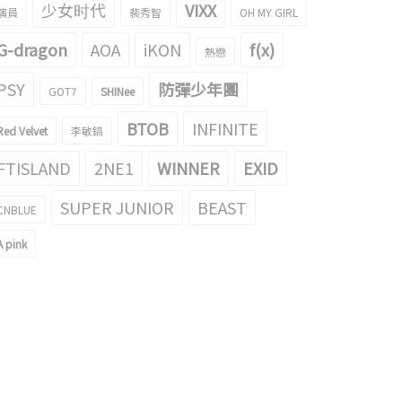
少女时代
VIXX
演員
裴秀智
OH MY GIRL
G-dragon
AOA
iKON
f(x)
熱戀
PSY
防彈少年團
GOT7
SHINee
BTOB
INFINITE
Red Velvet
李敏鎬
ACK PINK的穿著韓服的样子成為了
喜歡拖鞋的BLACK PINK ROSÉ和
FTISLAND
2NE1
WINNER
EXID
題！
Jennie的gif引起了話題！
018/02/13
2018/01/10
SUPER JUNIOR
BEAST
CNBLUE
A pink