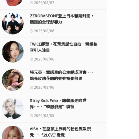
2026/08/07
ZEROBASEONE登上日本雜誌封面，
穩固的全球影響力
2026/08/06
TWICE娜璉，花背景感性自拍…精緻妝
容引人注目
2026/08/06
張元英，童話里的公主變成現實……
點亮玫瑰花園的娃娃視覺效果
2026/08/06
Stray Kids Felix，讓韓服走向世
界……“韓服浪潮”模特
2026/08/05
AISA，在屋頂上展現的粉色髮型視
覺……'2:L0VE' 近況