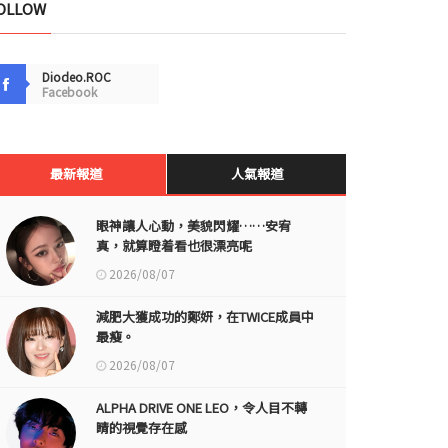
OLLOW
Diodeo.ROC
Facebook
最新報道
人氣報道
眼神讓人心動，美貌閃耀……安宥
真，就算瞪着看也很漂亮呢
2026/08/07
減肥大獲成功的鄭妍，在TWICE成員中
最瘦。
2026/08/07
ALPHA DRIVE ONE LEO，令人目不轉
睛的視覺存在感