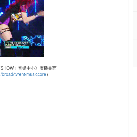
《SHOW！音樂中心》廣播畫面
broad/tv/ent/musiccore
）