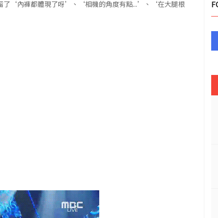
友們留了‘內褲都體現了呀’、‘相機的角度有點...’、‘在大腿根
F