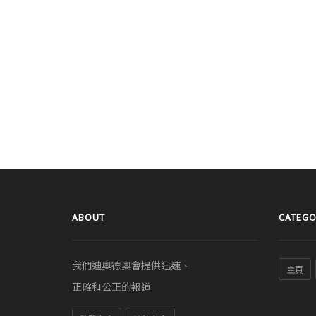
ABOUT
CATEGO
我們迪奧德奧會提供迅速、
主頁
正確和公正的報道