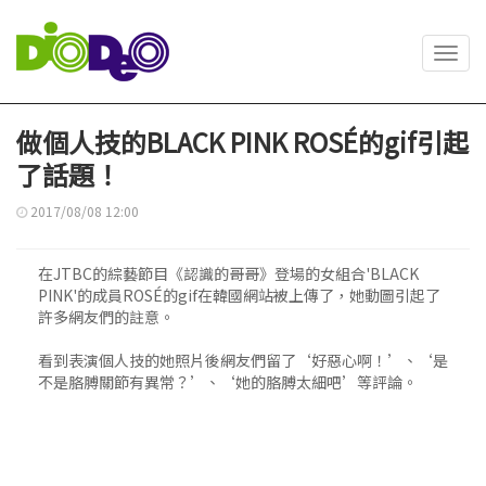
Toggl
navig
做個人技的BLACK PINK ROSÉ的gif引起
了話題！
2017/08/08 12:00
在JTBC的綜藝節目《認識的哥哥》登場的女組合'BLACK
PINK'的成員ROSÉ的gif在韓國網站被上傳了，她動圖引起了
許多網友們的註意。
看到表演個人技的她照片後網友們留了‘好惡心啊！’、‘是
不是胳膊關節有異常？’、‘她的胳膊太細吧’等評論。