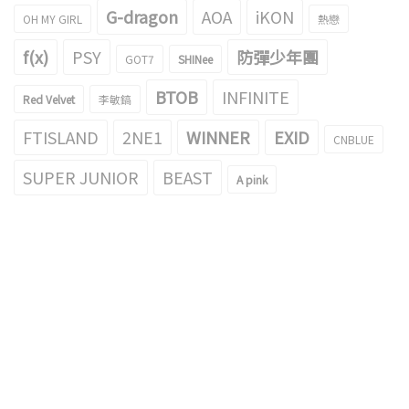
G-dragon
AOA
iKON
OH MY GIRL
熱戀
f(x)
PSY
防彈少年團
GOT7
SHINee
BTOB
INFINITE
Red Velvet
李敏鎬
FTISLAND
2NE1
WINNER
EXID
CNBLUE
SUPER JUNIOR
BEAST
A pink