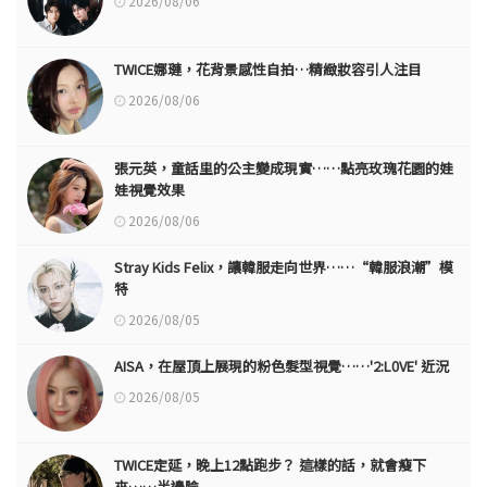
2026/08/06
TWICE娜璉，花背景感性自拍…精緻妝容引人注目
2026/08/06
張元英，童話里的公主變成現實……點亮玫瑰花園的娃
娃視覺效果
2026/08/06
Stray Kids Felix，讓韓服走向世界……“韓服浪潮”模
特
2026/08/05
AISA，在屋頂上展現的粉色髮型視覺……'2:L0VE' 近況
2026/08/05
TWICE定延，晚上12點跑步？ 這樣的話，就會瘦下
來……半邊臉