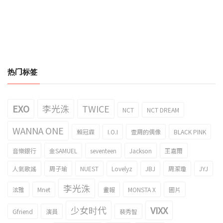
热门标签
EXO
李光洙
TWICE
NCT
NCT DREAM
WANNA ONE
賴冠霖
I.O.I
壹周的偶像
BLACK PINK
音樂銀行
金SAMUEL
seventeen
Jackson
王嘉爾
人氣歌謠
周子瑜
NUEST
Lovelyz
JBJ
周潔瓊
JYJ
李光洙
泫雅
Mnet
畫報
MONSTA X
圖片
少女时代
VIXX
Gfriend
演員
裴秀智