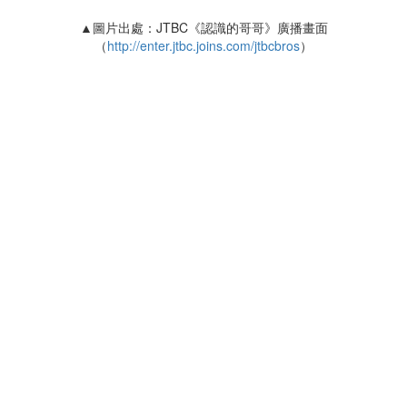
▲圖片出處：JTBC《認識的哥哥》廣播畫面
（
http://enter.jtbc.joins.com/jtbcbros
）