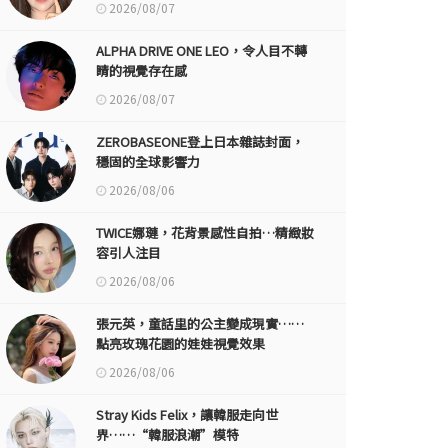
2026/08/07
ALPHA DRIVE ONE LEO，令人目不轉
睛的視覺存在感
2026/08/07
ZEROBASEONE登上日本雜誌封面，
穩固的全球影響力
2026/08/06
TWICE娜璉，花背景感性自拍…精緻妝
容引人注目
2026/08/06
張元英，童話里的公主變成現實……
點亮玫瑰花園的娃娃視覺效果
2026/08/06
Stray Kids Felix，讓韓服走向世
界……“韓服浪潮”模特