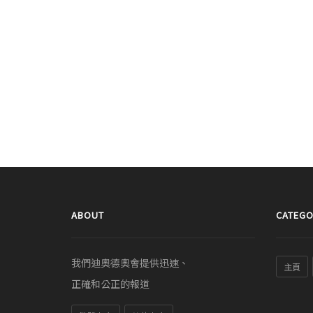
ABOUT
CATEGO
我們迪奧德奧會提供迅速、
主頁
正確和公正的報道