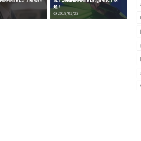
INFINITE L穿了校服的
成了幼蟲的INFINITE L的gif引起了話
End
題！
起
2018/01/23
2