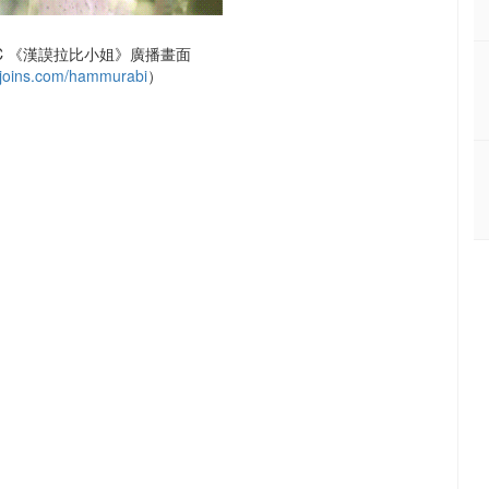
C 《漢謨拉比小姐》廣播畫面
bc.joins.com/hammurabi
）