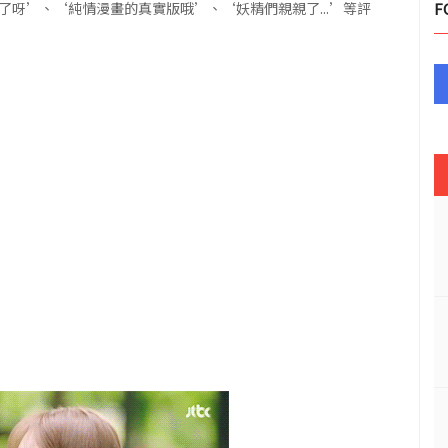
了呀’、‘純情漫畫的真實版哦’、‘妖精們親親了...’等評
F