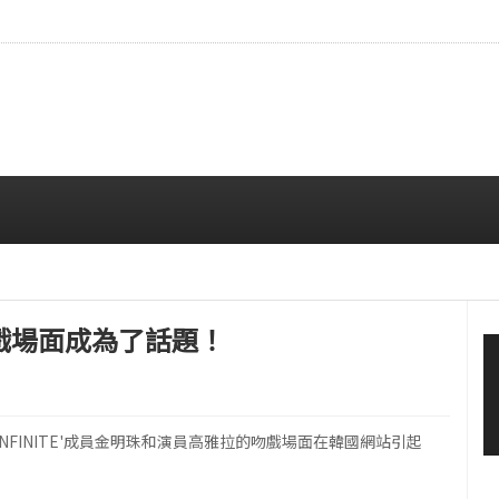
…安宥真，就算瞪着看也很漂亮呢
08/07 12:00 PM
的吻戲場面成為了話題！
NFINITE'成員金明珠和演員高雅拉的吻戲場面在韓國網站引起