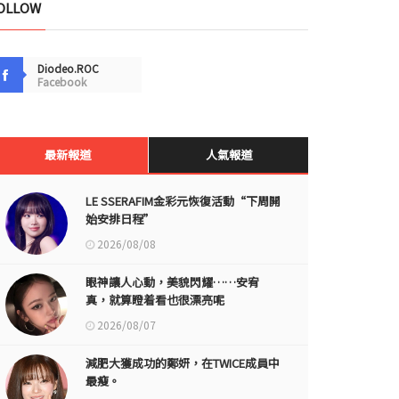
OLLOW
Diodeo.ROC
Facebook
最新報道
人氣報道
LE SSERAFIM金彩元恢復活動“下周開
始安排日程”
2026/08/08
眼神讓人心動，美貌閃耀……安宥
真，就算瞪着看也很漂亮呢
2026/08/07
減肥大獲成功的鄭妍，在TWICE成員中
最瘦。