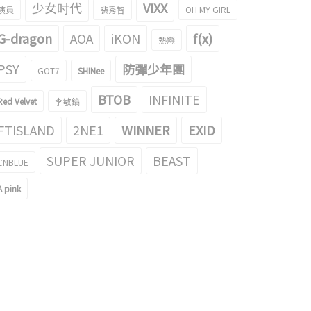
ing男神登場了！INFINITE L的gif引
《V》登場INFINITE L仍然長得真帥，
少女时代
VIXX
演員
裴秀智
OH MY GIRL
了話題
為了話題！
018/01/16
2017/10/27
G-dragon
AOA
iKON
f(x)
熱戀
PSY
防彈少年團
GOT7
SHINee
BTOB
INFINITE
Red Velvet
李敏鎬
FTISLAND
2NE1
WINNER
EXID
SUPER JUNIOR
BEAST
CNBLUE
A pink