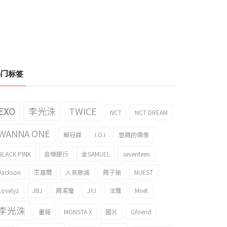
热门标签
EXO
李光洙
TWICE
NCT
NCT DREAM
WANNA ONE
賴冠霖
I.O.I
壹周的偶像
BLACK PINK
音樂銀行
金SAMUEL
seventeen
Jackson
王嘉爾
人氣歌謠
周子瑜
NUEST
Lovelyz
JBJ
周潔瓊
JYJ
泫雅
Mnet
李光洙
畫報
MONSTA X
圖片
Gfriend