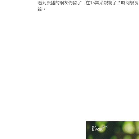
看到廣播的網友們留了‘在15集采親親了？時間很長
論。