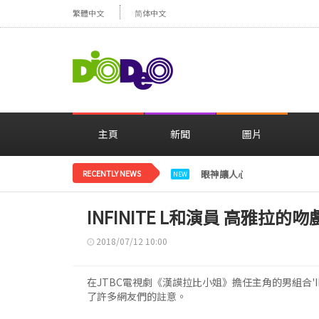
繁體中文
简体中文
主頁
新聞
圖片
RECENTLY NEWS
眼神讓人心動，美貌閃耀…
NEW
INFINITE L和演員 高雅拉
2018/07/12 10:00
在JTBC電視劇《漢謨拉比小姐》擔任主角的男組合'I
了許多網友們的註意。