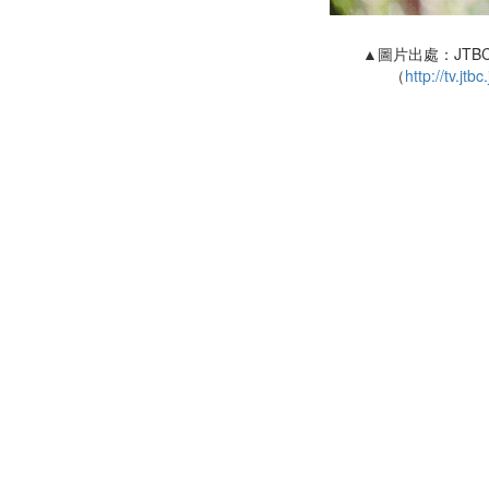
▲圖片出處：JTB
（
http://tv.jt