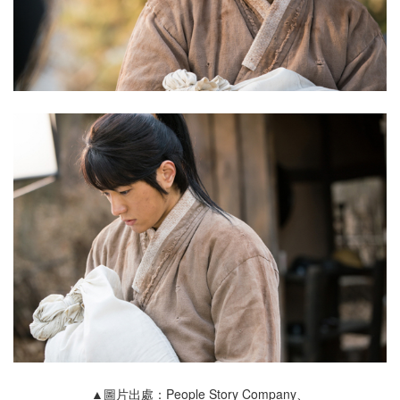
▲圖片出處：People Story Company、