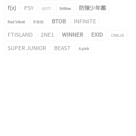
f(x)
PSY
防彈少年團
GOT7
SHINee
BTOB
INFINITE
Red Velvet
李敏鎬
FTISLAND
2NE1
WINNER
EXID
CNBLUE
SUPER JUNIOR
BEAST
A pink