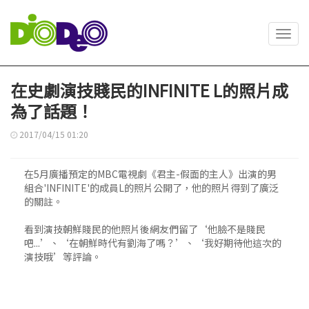
Toggl
navig
在史劇演技賤民的INFINITE L的照片成
為了話題！
2017/04/15 01:20
在5月廣播預定的MBC電視劇《君主-假面的主人》出演的男
組合'INFINITE'的成員L的照片公開了，他的照片得到了廣泛
的關註。
看到演技朝鮮賤民的他照片後網友們留了‘他臉不是賤民
吧...’、‘在朝鮮時代有劉海了嗎？’、‘我好期待他這次的
演技哦’等評論。