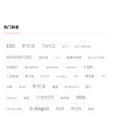
热门标签
EXO
李光洙
TWICE
NCT
NCT DREAM
WANNA ONE
賴冠霖
I.O.I
壹周的偶像
BLACK PINK
音樂銀行
金SAMUEL
seventeen
Jackson
王嘉爾
人氣歌謠
周子瑜
NUEST
Lovelyz
JBJ
周潔瓊
JYJ
李光洙
泫雅
Mnet
畫報
MONSTA X
圖片
少女时代
VIXX
Gfriend
演員
裴秀智
G-dragon
AOA
iKON
OH MY GIRL
熱戀