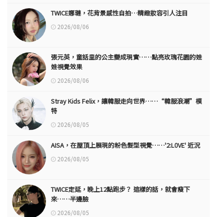
TWICE娜璉，花背景感性自拍…精緻妝容引人注目
2026/08/06
張元英，童話里的公主變成現實……點亮玫瑰花園的娃
娃視覺效果
2026/08/06
Stray Kids Felix，讓韓服走向世界……“韓服浪潮”模
特
2026/08/05
AISA，在屋頂上展現的粉色髮型視覺……'2:L0VE' 近況
2026/08/05
TWICE定延，晚上12點跑步？ 這樣的話，就會瘦下
來……半邊臉
2026/08/05