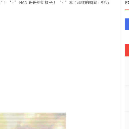
！‘、’HANI哥哥的新樣子！‘、’紮了那樣的頭發，她仍
F