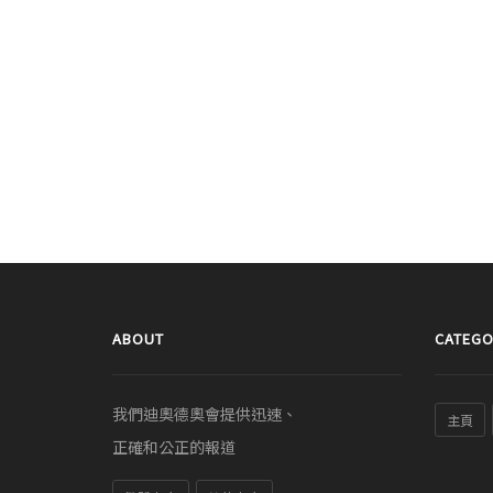
ABOUT
CATEGO
我們迪奧德奧會提供迅速、
主頁
正確和公正的報道