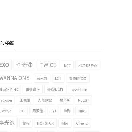
热门标签
EXO
李光洙
TWICE
NCT
NCT DREAM
WANNA ONE
賴冠霖
I.O.I
壹周的偶像
BLACK PINK
音樂銀行
金SAMUEL
seventeen
Jackson
王嘉爾
人氣歌謠
周子瑜
NUEST
Lovelyz
JBJ
周潔瓊
JYJ
泫雅
Mnet
李光洙
畫報
MONSTA X
圖片
Gfriend