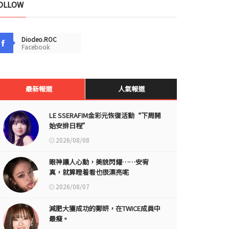
OLLOW
Diodeo.ROC
Facebook
最新報道
人氣報道
LE SSERAFIM金彩元恢復活動“下周開
始安排日程”
2026/08/08
眼神讓人心動，美貌閃耀……安宥
真，就算瞪着看也很漂亮呢
2026/08/07
減肥大獲成功的鄭妍，在TWICE成員中
最瘦。