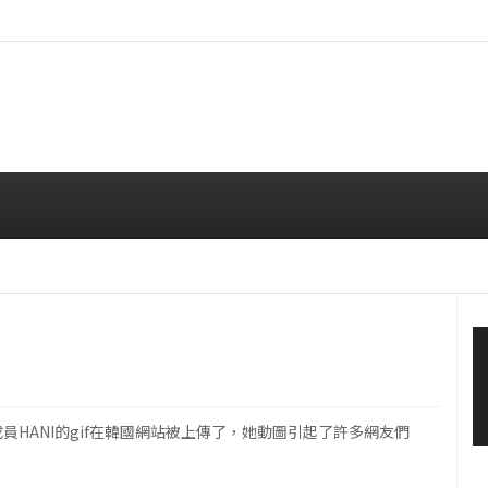
…安宥真，就算瞪着看也很漂亮呢
08/07 12:00 PM
！
場的成員HANI的gif在韓國網站被上傳了，她動圖引起了許多網友們