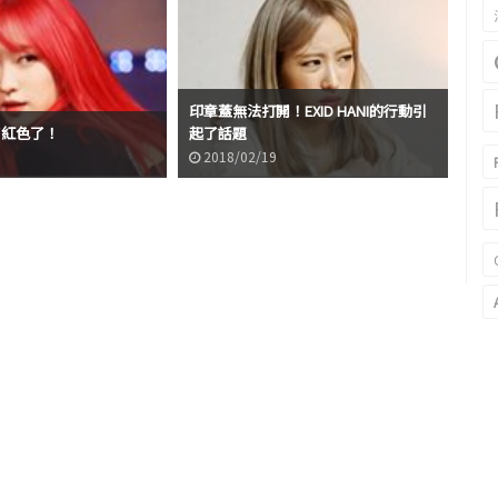
印章蓋無法打開！EXID HANI的行動引
EX
染了紅色了！
起了話題
的時
2018/02/19
2