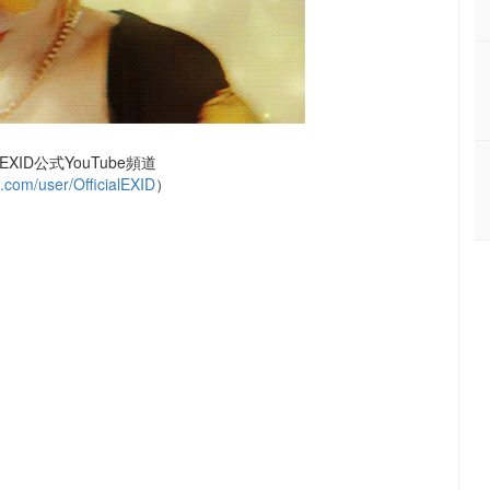
XID公式YouTube頻道
com/user/OfficialEXID
）