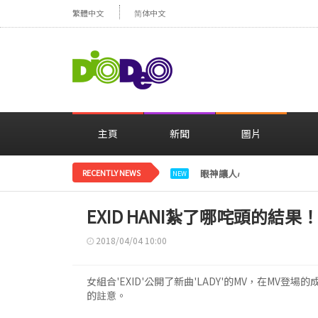
繁體中文
简体中文
主頁
新聞
圖片
RECENTLY NEWS
眼神讓人心動，美貌閃耀…
NEW
EXID HANI紮了哪咤頭的結果
2018/04/04 10:00
女組合'EXID'公開了新曲'LADY'的MV，在MV登
的註意。