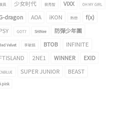
少女时代
VIXX
演員
裴秀智
OH MY GIRL
G-dragon
AOA
iKON
f(x)
熱戀
PSY
防彈少年團
ID HANI的有劉海的時候VS沒有劉海
韓國網友們選的EXID HANI的2017自拍
GOT7
SHINee
候的比較gif成為了話題！
TOP 10成為了話題！
BTOB
INFINITE
018/01/05
2017/12/20
Red Velvet
李敏鎬
FTISLAND
2NE1
WINNER
EXID
SUPER JUNIOR
BEAST
CNBLUE
A pink