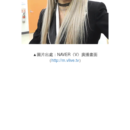
▲圖片出處：NAVER《V》廣播畫面
（
http://m.vlive.tv
）