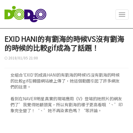
Toggl
navig
EXID HANI的有劉海的時候VS沒有劉海
的時候的比較gif成為了話題！
2018/01/05 21:00
女組合'EXID'的成員HANI的有劉海的時候VS沒有劉海的時候
的比較gif在韓國網站被上傳了，她這個動圖引起了許多網友
們的註意。
看到在NAVER明星真實的現場應用《V》登場的她照片的網友
們了’我覺得她額頭寬，所以有劉海的樣子更高看哦‘、’印
象完全變了！‘、’她不再染紫色嗎？‘等評論。