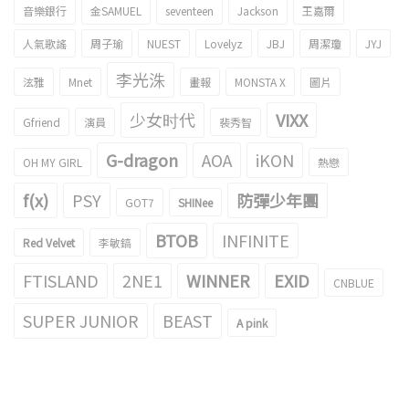
音樂銀行
金SAMUEL
seventeen
Jackson
王嘉爾
人氣歌謠
周子瑜
NUEST
Lovelyz
JBJ
周潔瓊
JYJ
李光洙
泫雅
Mnet
畫報
MONSTA X
圖片
少女时代
VIXX
Gfriend
演員
裴秀智
G-dragon
AOA
iKON
OH MY GIRL
熱戀
f(x)
PSY
防彈少年團
GOT7
SHINee
BTOB
INFINITE
Red Velvet
李敏鎬
FTISLAND
2NE1
WINNER
EXID
CNBLUE
SUPER JUNIOR
BEAST
A pink