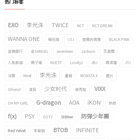
热门标签
EXO
李光洙
TWICE
NCT
NCT DREAM
WANNA ONE
賴冠霖
I.O.I
壹周的偶像
BLACK PINK
音樂銀行
金SAMUEL
seventeen
Jackson
王嘉爾
人氣歌謠
周子瑜
NUEST
Lovelyz
JBJ
周潔瓊
JYJ
李光洙
泫雅
Mnet
畫報
MONSTA X
圖片
少女时代
VIXX
Gfriend
演員
裴秀智
G-dragon
AOA
iKON
OH MY GIRL
熱戀
f(x)
PSY
防彈少年團
GOT7
SHINee
BTOB
INFINITE
Red Velvet
李敏鎬