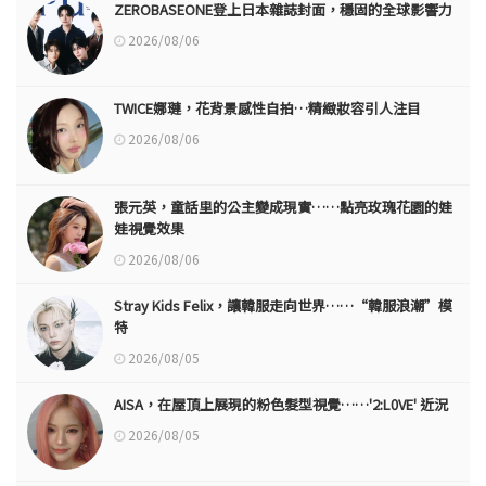
ZEROBASEONE登上日本雜誌封面，穩固的全球影響力
2026/08/06
TWICE娜璉，花背景感性自拍…精緻妝容引人注目
2026/08/06
張元英，童話里的公主變成現實……點亮玫瑰花園的娃
娃視覺效果
2026/08/06
Stray Kids Felix，讓韓服走向世界……“韓服浪潮”模
特
2026/08/05
AISA，在屋頂上展現的粉色髮型視覺……'2:L0VE' 近況
2026/08/05