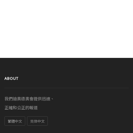
ABOUT
我們迪奧德奧會提供迅速、
正確和公正的報道
繁體中文
简体中文