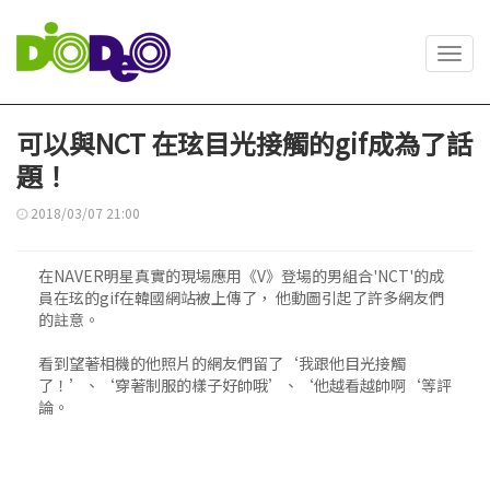
Toggl
navig
可以與NCT 在玹目光接觸的gif成為了話
題！
2018/03/07 21:00
在NAVER明星真實的現場應用《V》登場的男組合'NCT'的成
員在玹的gif在韓國網站被上傳了， 他動圖引起了許多網友們
的註意。
看到望著相機的他照片的網友們留了‘我跟他目光接觸
了！’、‘穿著制服的樣子好帥哦’、‘他越看越帥啊‘等評
論。