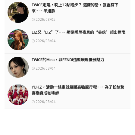
TWICE定延，晚上12點跑步？ 這樣的話，就會瘦下
來……半邊臉
2026/08/05
LIZ又“LIZ”了……壓倒悉尼夜景的“美貌”超出極限
2026/08/04
TWICE的Mina，以FENDI造型展現優雅魅力
2026/08/04
YUHZ，活動一結束就展開高強度行程……為了粉絲驚
喜變身成咖啡師
2026/08/04