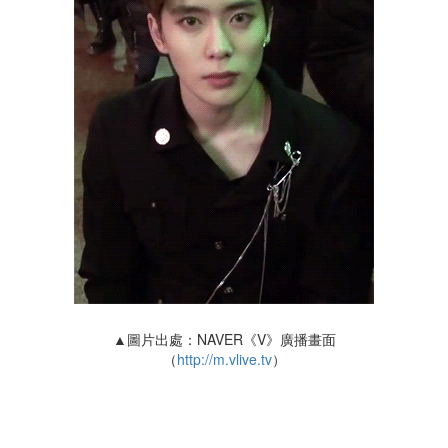
▲圖片出處：NAVER《V》廣播畫面
（
http://m.vlive.tv
）