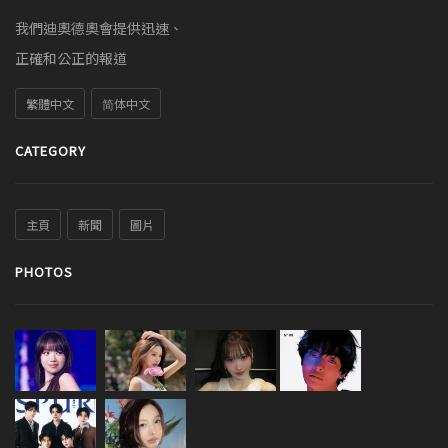
我們迪奧德奧會提供迅速、
正確和公正的報道
繁體中文
简体中文
CATEGORY
主頁
新聞
圖片
PHOTOS