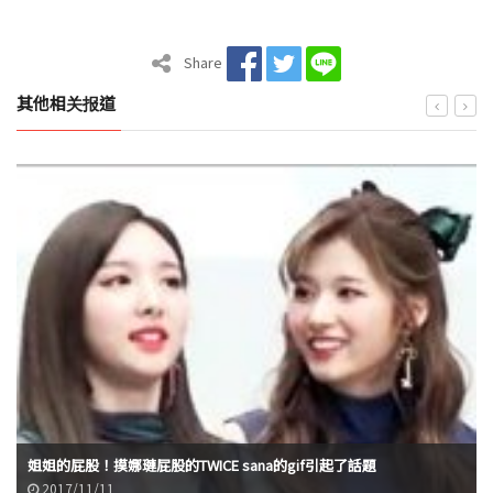
Share
其他相关报道
姐姐的屁股！摸娜璉屁股的TWICE sana的gif引起了話題
2017/11/11