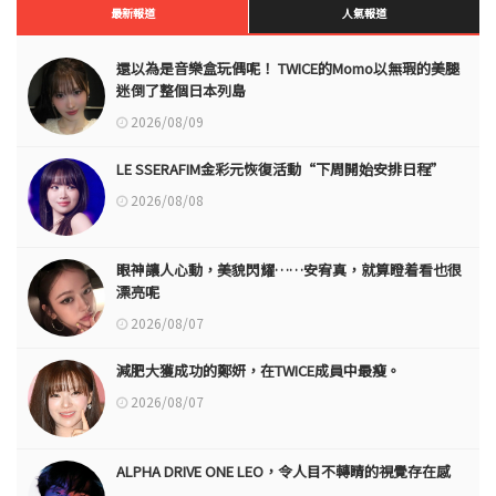
最新報道
人氣報道
還以為是音樂盒玩偶呢！ TWICE的Momo以無瑕的美腿
迷倒了整個日本列島
2026/08/09
LE SSERAFIM金彩元恢復活動“下周開始安排日程”
2026/08/08
眼神讓人心動，美貌閃耀……安宥真，就算瞪着看也很
漂亮呢
2026/08/07
減肥大獲成功的鄭妍，在TWICE成員中最瘦。
2026/08/07
ALPHA DRIVE ONE LEO，令人目不轉睛的視覺存在感