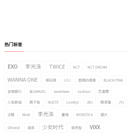
热门标签
EXO
李光洙
TWICE
NCT
NCT DREAM
WANNA ONE
賴冠霖
I.O.I
壹周的偶像
BLACK PINK
音樂銀行
金SAMUEL
seventeen
Jackson
王嘉爾
人氣歌謠
周子瑜
NUEST
Lovelyz
JBJ
周潔瓊
JYJ
李光洙
泫雅
Mnet
畫報
MONSTA X
圖片
少女时代
VIXX
Gfriend
演員
裴秀智