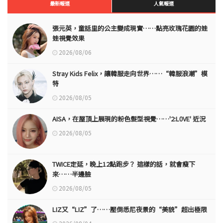
最新報道
人氣報道
張元英，童話里的公主變成現實……點亮玫瑰花園的娃
娃視覺效果
2026/08/06
Stray Kids Felix，讓韓服走向世界……“韓服浪潮”模
特
2026/08/05
AISA，在屋頂上展現的粉色髮型視覺……'2:L0VE' 近況
2026/08/05
TWICE定延，晚上12點跑步？ 這樣的話，就會瘦下
來……半邊臉
2026/08/05
LIZ又“LIZ”了……壓倒悉尼夜景的“美貌”超出極限