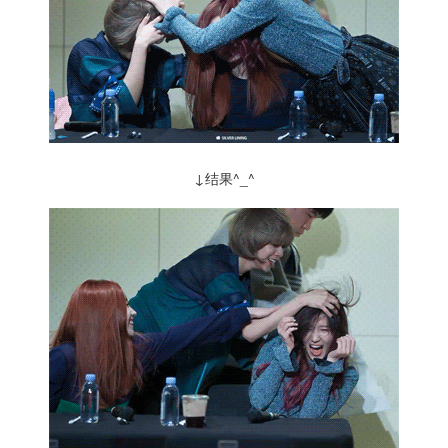
↓结果^_^