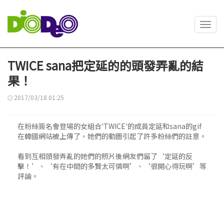
Toggl
navig
TWICE sana把定延的的頭發弄亂的結
果！
2017/03/18 01:25
在粉絲簽名會登場的女組合'TWICE'的成員定延和sana的gif
在韓國網站被上傳了，她們的動圖引起了許多粉絲們的註意。
看到互相頭發弄亂的她們的照片後網友們留了‘定延的反
擊！’、‘有在中間的多賢太可憐啊’、‘很開心得玩啊’等
評論。