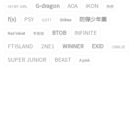
G-dragon
AOA
iKON
OH MY GIRL
熱戀
f(x)
PSY
防彈少年團
GOT7
SHINee
BTOB
INFINITE
Red Velvet
李敏鎬
FTISLAND
2NE1
WINNER
EXID
CNBLUE
SUPER JUNIOR
BEAST
A pink