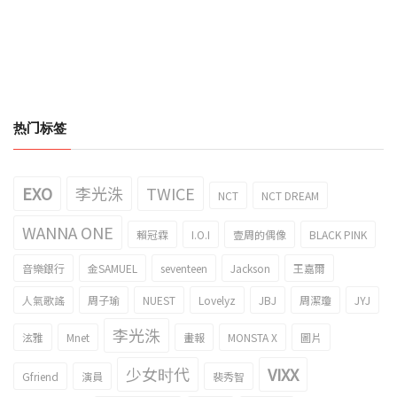
热门标签
EXO
李光洙
TWICE
NCT
NCT DREAM
WANNA ONE
賴冠霖
I.O.I
壹周的偶像
BLACK PINK
音樂銀行
金SAMUEL
seventeen
Jackson
王嘉爾
人氣歌謠
周子瑜
NUEST
Lovelyz
JBJ
周潔瓊
JYJ
李光洙
泫雅
Mnet
畫報
MONSTA X
圖片
少女时代
VIXX
Gfriend
演員
裴秀智