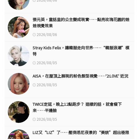
張元英，童話里的公主變成現實……點亮玫瑰花園的娃
娃視覺效果
2026/08/06
Stray Kids Felix，讓韓服走向世界……“韓服浪潮”模
特
2026/08/05
AISA，在屋頂上展現的粉色髮型視覺……'2:L0VE' 近況
2026/08/05
TWICE定延，晚上12點跑步？ 這樣的話，就會瘦下
來……半邊臉
2026/08/05
LIZ又“LIZ”了……壓倒悉尼夜景的“美貌”超出極限