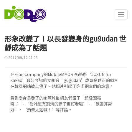
Toggl
navig
形象改變了！以長發變身的gu9udan 世
靜成為了話題
2017/09/12 01:05
在Efun Company的MobileMMORPG遊戲‘JUSUN for
kakao’預告登場的女組合‘gugudan’成員金世正的照片
在韓國網站被上傳了，她照片引起了許多網友們的註意。
看到變身長發了的她照片後網友們留了‘超級漂亮
啊...’、‘對她沒有劉海的樣子更好看哦’、‘氛圍非常
好’、‘預告太短哦！’等評論。