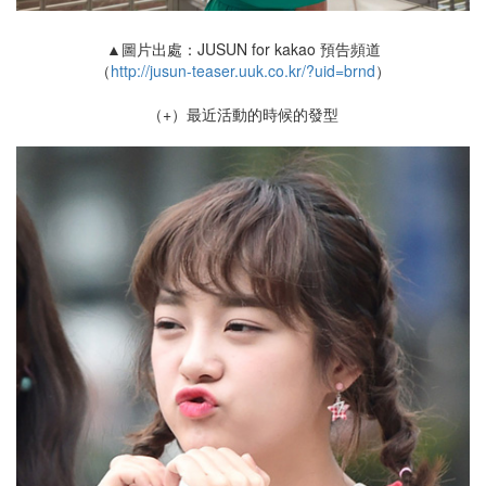
▲圖片出處：JUSUN for kakao 預告頻道
（
http://jusun-teaser.uuk.co.kr/?uid=brnd
）
（+）最近活動的時候的發型