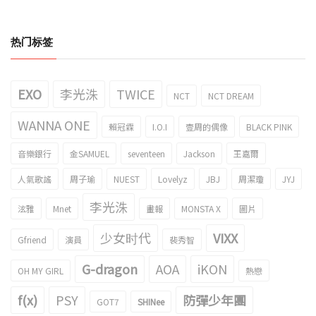
热门标签
EXO
李光洙
TWICE
NCT
NCT DREAM
WANNA ONE
賴冠霖
I.O.I
壹周的偶像
BLACK PINK
音樂銀行
金SAMUEL
seventeen
Jackson
王嘉爾
人氣歌謠
周子瑜
NUEST
Lovelyz
JBJ
周潔瓊
JYJ
李光洙
泫雅
Mnet
畫報
MONSTA X
圖片
少女时代
VIXX
Gfriend
演員
裴秀智
G-dragon
AOA
iKON
OH MY GIRL
熱戀
f(x)
PSY
防彈少年團
GOT7
SHINee