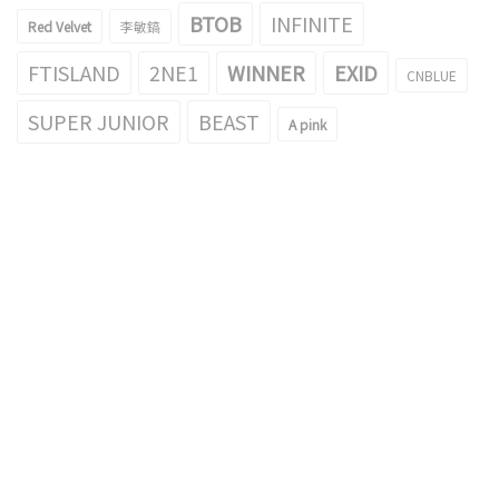
BTOB
INFINITE
Red Velvet
李敏鎬
FTISLAND
2NE1
WINNER
EXID
CNBLUE
SUPER JUNIOR
BEAST
A pink