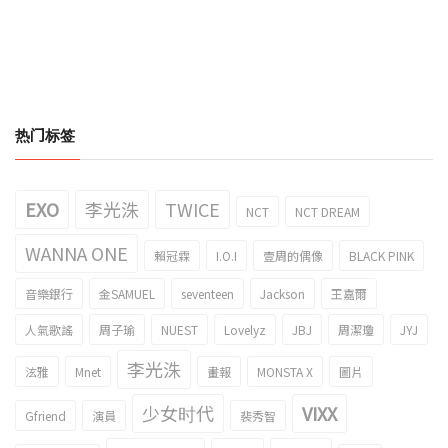
热门标签
EXO
李光洙
TWICE
NCT
NCT DREAM
WANNA ONE
賴冠霖
I.O.I
壹周的偶像
BLACK PINK
音樂銀行
金SAMUEL
seventeen
Jackson
王嘉爾
人氣歌謠
周子瑜
NUEST
Lovelyz
JBJ
周潔瓊
JYJ
李光洙
泫雅
Mnet
畫報
MONSTA X
圖片
少女时代
VIXX
Gfriend
演員
裴秀智