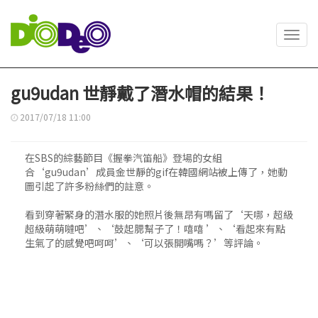
Toggl
navig
gu9udan 世靜戴了潛水帽的結果！
2017/07/18 11:00
在SBS的綜藝節目《握拳 汽笛 船》登場的女組
合‘gu9udan’成員金世靜的gif在韓國網站被上傳了，她動
圖引起了許多粉絲們的註意。
看到穿著緊身的潛水服的她照片後無昂有嗎留了‘天哪，超級
超級萌萌噠吧’、‘鼓起腮幫子了！嘻嘻 ’、‘看起來有點
生氣了的感覺吧呵呵’、‘可以張開嘴嗎？’等評論。