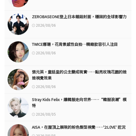
ZEROBASEONE登上日本雜誌封面，穩固的全球影響力
2026/08/06
TWICE娜璉，花背景感性自拍…精緻妝容引人注目
2026/08/06
張元英，童話里的公主變成現實……點亮玫瑰花園的娃
娃視覺效果
2026/08/06
Stray Kids Felix，讓韓服走向世界……“韓服浪潮”模
特
2026/08/05
AISA，在屋頂上展現的粉色髮型視覺……'2:L0VE' 近況
2026/08/05