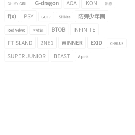
G-dragon
AOA
iKON
OH MY GIRL
熱戀
f(x)
PSY
防彈少年團
GOT7
SHINee
BTOB
INFINITE
Red Velvet
李敏鎬
FTISLAND
2NE1
WINNER
EXID
CNBLUE
SUPER JUNIOR
BEAST
A pink