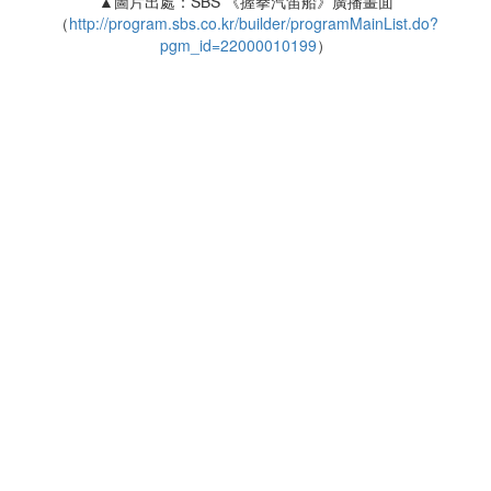
▲圖片出處：SBS 《握拳 汽笛 船》廣播畫面
（
http://program.sbs.co.kr/builder/programMainList.do?
pgm_id=22000010199
）