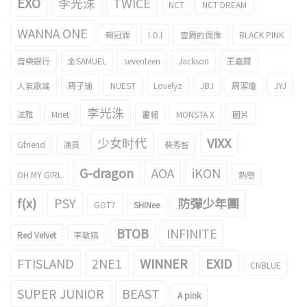
EXO
李光洙
TWICE
NCT
NCT DREAM
WANNA ONE
賴冠霖
I.O.I
壹周的偶像
BLACK PINK
音樂銀行
金SAMUEL
seventeen
Jackson
王嘉爾
人氣歌謠
周子瑜
NUEST
Lovelyz
JBJ
周潔瓊
JYJ
李光洙
泫雅
Mnet
畫報
MONSTA X
圖片
少女时代
VIXX
Gfriend
演員
裴秀智
G-dragon
AOA
iKON
OH MY GIRL
熱戀
f(x)
PSY
防彈少年團
GOT7
SHINee
BTOB
INFINITE
Red Velvet
李敏鎬
FTISLAND
2NE1
WINNER
EXID
CNBLUE
SUPER JUNIOR
BEAST
A pink