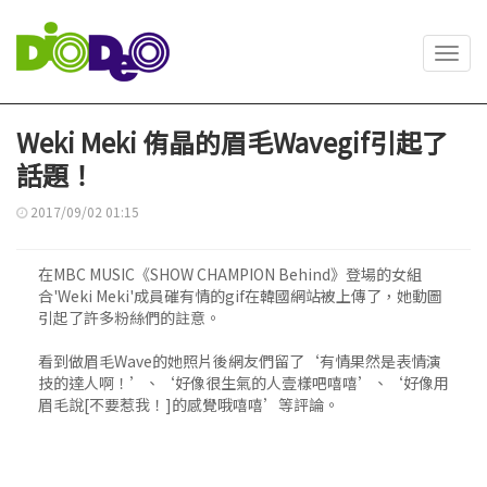
Toggl
navig
Weki Meki 侑晶的眉毛Wavegif引起了
話題！
2017/09/02 01:15
在MBC MUSIC《SHOW CHAMPION Behind》登場的女組
合'Weki Meki'成員磪有情的gif在韓國網站被上傳了，她動圖
引起了許多粉絲們的註意。
看到做眉毛Wave的她照片後網友們留了‘有情果然是表情演
技的達人啊！’、‘好像很生氣的人壹樣吧嘻嘻’、‘好像用
眉毛說[不要惹我！]的感覺哦嘻嘻’等評論。