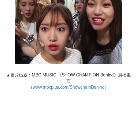
▲圖片出處：MBC MUSIC 《SHOW CHAMPION Behind》廣播畫
面
（
www.mbcplus.com/ShowchamBehind
）