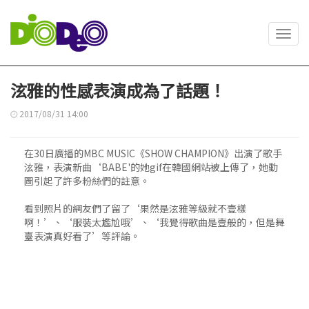
Toggl
navig
泫雅的性感表演成為了話題！
2017/08/31 14:00
在30日廣播的MBC MUSIC《SHOW CHAMPION》出演了歌手
泫雅，表演新曲‘BABE'的她gif在韓國網站被上傳了，她動
圖引起了許多粉絲們的註意。
看到照片的網友們了留了‘果然是泫雅等級就不壹樣
啊！’、‘服裝太尷尬哦’、‘我覺得歌曲是壹般的，但是舞
臺表演真好看了’等評論。