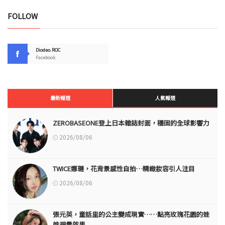
FOLLOW
Diodeo.ROC
Facebook
最新報道
人氣報道
ZEROBASEONE登上日本雜誌封面，穩固的全球影響力
2026/08/06
TWICE娜璉，花背景感性自拍…精緻妝容引人注目
2026/08/06
張元英，童話里的公主變成現實……點亮玫瑰花園的娃
娃視覺效果