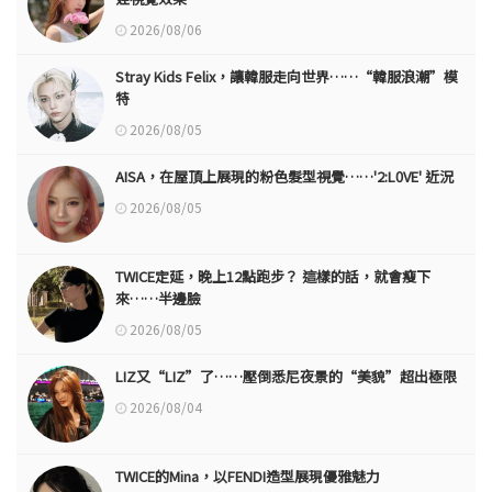
2026/08/06
Stray Kids Felix，讓韓服走向世界……“韓服浪潮”模
特
2026/08/05
AISA，在屋頂上展現的粉色髮型視覺……'2:L0VE' 近況
2026/08/05
TWICE定延，晚上12點跑步？ 這樣的話，就會瘦下
來……半邊臉
2026/08/05
LIZ又“LIZ”了……壓倒悉尼夜景的“美貌”超出極限
2026/08/04
TWICE的Mina，以FENDI造型展現優雅魅力