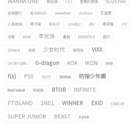
WANNA ONE
賴冠霖
I.O.I
壹周的偶像
BLACK PINK
音樂銀行
金SAMUEL
seventeen
Jackson
王嘉爾
人氣歌謠
周子瑜
NUEST
Lovelyz
JBJ
周潔瓊
JYJ
李光洙
泫雅
Mnet
畫報
MONSTA X
圖片
少女时代
VIXX
Gfriend
演員
裴秀智
G-dragon
AOA
iKON
OH MY GIRL
熱戀
f(x)
PSY
防彈少年團
GOT7
SHINee
BTOB
INFINITE
Red Velvet
李敏鎬
FTISLAND
2NE1
WINNER
EXID
CNBLUE
SUPER JUNIOR
BEAST
A pink