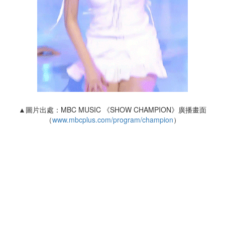
▲圖片出處：MBC MUSIC 《SHOW CHAMPION》廣播畫面
（
www.mbcplus.com/program/champion
）