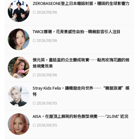
ZEROBASEONE登上日本雜誌封面，穩固的全球影響力
2026/08/06
TWICE娜璉，花背景感性自拍…精緻妝容引人注目
2026/08/06
張元英，童話里的公主變成現實……點亮玫瑰花園的娃
娃視覺效果
2026/08/06
Stray Kids Felix，讓韓服走向世界……“韓服浪潮”模
特
2026/08/05
AISA，在屋頂上展現的粉色髮型視覺……'2:L0VE' 近況
2026/08/05