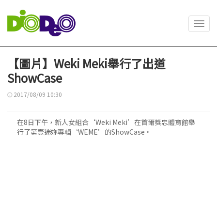
Toggl
navig
【圖片】Weki Meki舉行了出道
ShowCase
2017/08/09 10:30
在8日下午，新人女組合‘Weki Meki’在首爾獎忠體育館舉
行了第壹迷妳專輯‘WEME’的ShowCase。