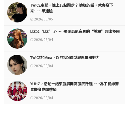
TWICE定延，晚上12點跑步？ 這樣的話，就會瘦下
來……半邊臉
2026/08/05
LIZ又“LIZ”了……壓倒悉尼夜景的“美貌”超出極限
2026/08/04
TWICE的Mina，以FENDI造型展現優雅魅力
2026/08/04
YUHZ，活動一結束就展開高強度行程……為了粉絲驚
喜變身成咖啡師
2026/08/04