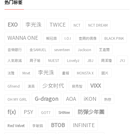
热门标签
EXO
李光洙
TWICE
NCT
NCT DREAM
WANNA ONE
賴冠霖
I.O.I
壹周的偶像
BLACK PINK
音樂銀行
金SAMUEL
seventeen
Jackson
王嘉爾
人氣歌謠
周子瑜
NUEST
Lovelyz
JBJ
周潔瓊
JYJ
李光洙
泫雅
Mnet
畫報
MONSTA X
圖片
少女时代
VIXX
Gfriend
演員
裴秀智
G-dragon
AOA
iKON
OH MY GIRL
熱戀
f(x)
PSY
防彈少年團
GOT7
SHINee
BTOB
INFINITE
Red Velvet
李敏鎬