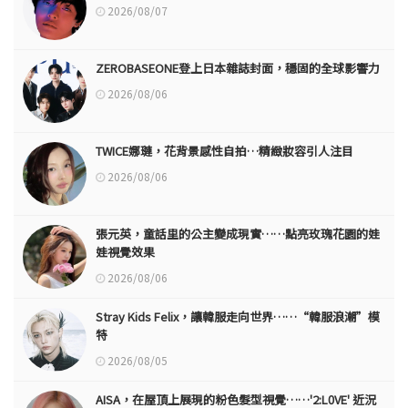
2026/08/07
ZEROBASEONE登上日本雜誌封面，穩固的全球影響力
2026/08/06
TWICE娜璉，花背景感性自拍…精緻妝容引人注目
2026/08/06
張元英，童話里的公主變成現實……點亮玫瑰花園的娃
娃視覺效果
2026/08/06
Stray Kids Felix，讓韓服走向世界……“韓服浪潮”模
特
2026/08/05
AISA，在屋頂上展現的粉色髮型視覺……'2:L0VE' 近況