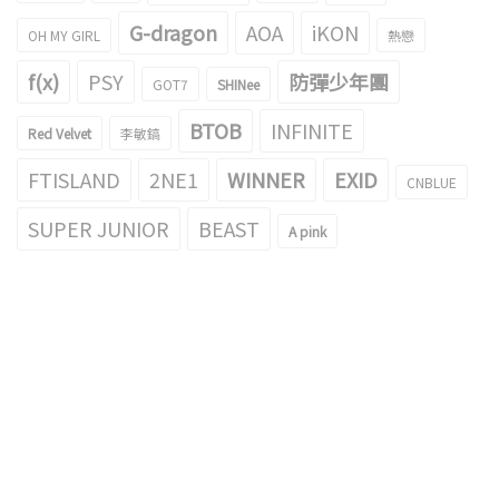
G-dragon
AOA
iKON
OH MY GIRL
熱戀
f(x)
PSY
防彈少年團
GOT7
SHINee
BTOB
INFINITE
Red Velvet
李敏鎬
FTISLAND
2NE1
WINNER
EXID
CNBLUE
SUPER JUNIOR
BEAST
A pink