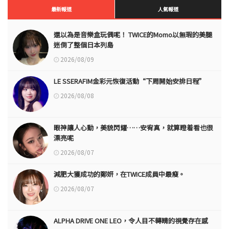
最新報道
人氣報道
還以為是音樂盒玩偶呢！ TWICE的Momo以無瑕的美腿
迷倒了整個日本列島
2026/08/09
LE SSERAFIM金彩元恢復活動“下周開始安排日程”
2026/08/08
眼神讓人心動，美貌閃耀……安宥真，就算瞪着看也很
漂亮呢
2026/08/07
減肥大獲成功的鄭妍，在TWICE成員中最瘦。
2026/08/07
ALPHA DRIVE ONE LEO，令人目不轉睛的視覺存在感