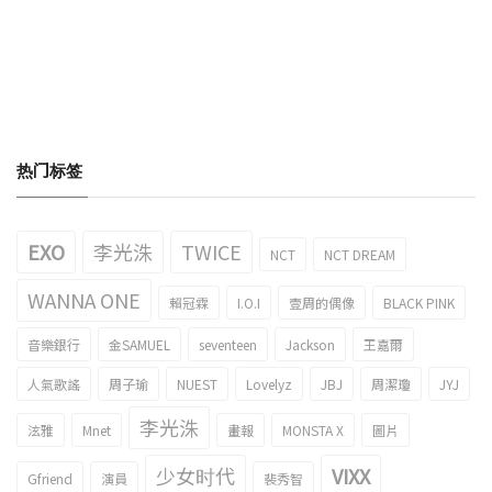
热门标签
EXO
李光洙
TWICE
NCT
NCT DREAM
WANNA ONE
賴冠霖
I.O.I
壹周的偶像
BLACK PINK
音樂銀行
金SAMUEL
seventeen
Jackson
王嘉爾
人氣歌謠
周子瑜
NUEST
Lovelyz
JBJ
周潔瓊
JYJ
李光洙
泫雅
Mnet
畫報
MONSTA X
圖片
少女时代
VIXX
Gfriend
演員
裴秀智