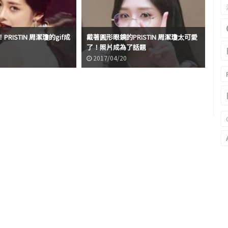
RISTIN 周潔瓊的gif成
戴著圓形眼鏡的PRISTIN 周潔瓊太可愛
不
了！照片成為了話題
PR
2017/04/20
2