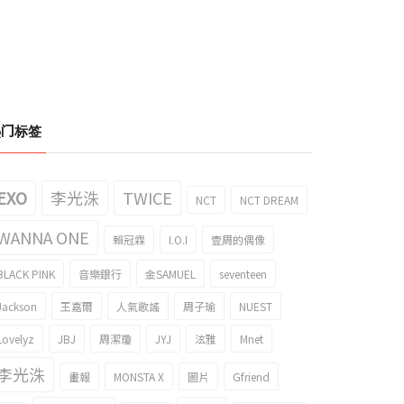
热门标签
EXO
李光洙
TWICE
NCT
NCT DREAM
WANNA ONE
賴冠霖
I.O.I
壹周的偶像
BLACK PINK
音樂銀行
金SAMUEL
seventeen
Jackson
王嘉爾
人氣歌謠
周子瑜
NUEST
Lovelyz
JBJ
周潔瓊
JYJ
泫雅
Mnet
李光洙
畫報
MONSTA X
圖片
Gfriend