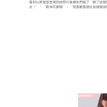
看到以新發型登場的她照片後網友們留了‘做了這個
女！’、‘劉海可愛哦’、‘我喜歡直發比這個發型