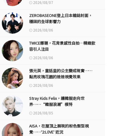
2026/08/07
ZEROBASEONE登上日本雜誌封面，
穩固的全球影響力
2026/08/06
TWICE娜璉，花背景感性自拍…精緻妝
容引人注目
2026/08/06
張元英，童話里的公主變成現實……
點亮玫瑰花園的娃娃視覺效果
2026/08/06
Stray Kids Felix，讓韓服走向世
界……“韓服浪潮”模特
2026/08/05
AISA，在屋頂上展現的粉色髮型視
覺……'2:L0VE' 近況