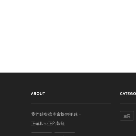
ABOUT
CATEGO
我們迪奧德奧會提供迅速、
主頁
正確和公正的報道