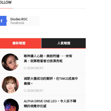
OLLOW
Diodeo.ROC
Facebook
最新報道
人氣報道
眼神讓人心動，美貌閃耀……安宥
真，就算瞪着看也很漂亮呢
2026/08/07
減肥大獲成功的鄭妍，在TWICE成員中
最瘦。
2026/08/07
ALPHA DRIVE ONE LEO，令人目不轉
睛的視覺存在感