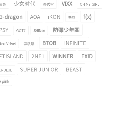
少女时代
VIXX
演員
裴秀智
OH MY GIRL
G-dragon
AOA
iKON
f(x)
熱戀
是人間的美貌嘛！戴貝雷帽的
頭不疼嗎？聽其他人說話的I.O.I 周潔瓊
ISTIN 周潔瓊的gif成為了話題
的gif引起了話題！
PSY
防彈少年團
GOT7
SHINee
017/04/13
2016/12/01
BTOB
INFINITE
Red Velvet
李敏鎬
FTISLAND
2NE1
WINNER
EXID
SUPER JUNIOR
BEAST
CNBLUE
A pink