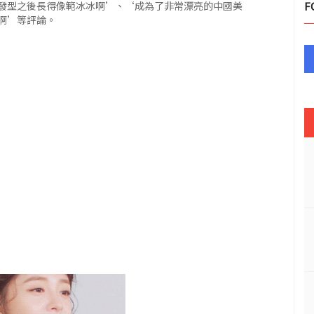
發型之後長得像範冰冰啊’、‘成為了非常漂亮的中國美
F
啊’等評論。