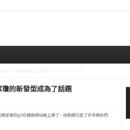
CE成員中最瘦。
08/07 10:00 AM
 周潔瓊的新發型成為了話題
的成員周潔瓊的gif在韓國網站被上傳了，她動圖引起了許多網友們