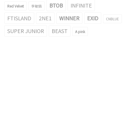
BTOB
INFINITE
Red Velvet
李敏鎬
FTISLAND
2NE1
WINNER
EXID
CNBLUE
SUPER JUNIOR
BEAST
A pink