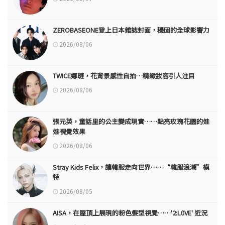
ZEROBASEONE登上日本雜誌封面，穩固的全球影響力
2026/08/06
TWICE娜璉，花背景感性自拍…精緻妝容引人注目
2026/08/06
張元英，童話里的公主變成現實……點亮玫瑰花園的娃
娃視覺效果
2026/08/06
Stray Kids Felix，讓韓服走向世界……“韓服浪潮”模
特
2026/08/05
AISA，在屋頂上展現的粉色髮型視覺……'2:L0VE' 近況