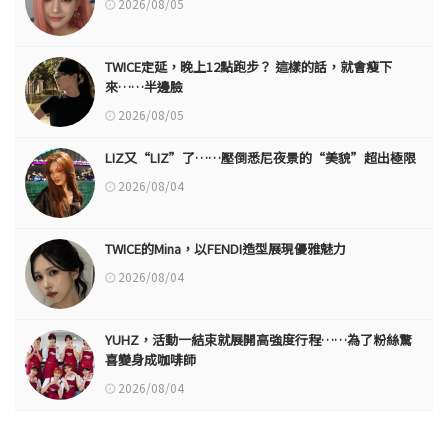
2026/08/05
TWICE定延，晚上12點跑步？ 這樣的話，就會瘦下
來……半邊臉
2026/08/05
LIZ又“LIZ”了……壓倒悉尼夜景的“美貌”超出極限
2026/08/04
TWICE的Mina，以FENDI造型展現優雅魅力
2026/08/04
YUHZ，活動一結束就展開高強度行程……為了粉絲驚
喜變身成咖啡師
2026/08/04