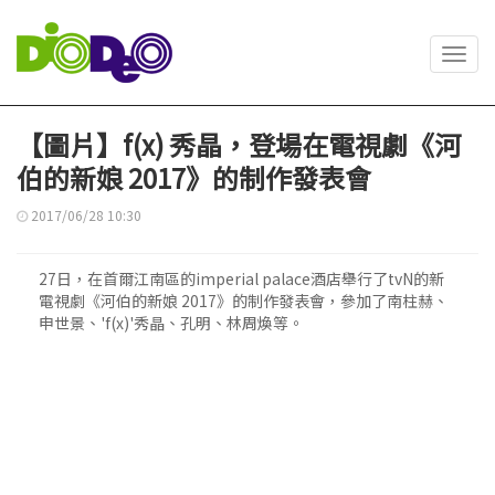
Toggl
navig
【圖片】f(x) 秀晶，登場在電視劇《河
伯的新娘 2017》的制作發表會
2017/06/28 10:30
27日，在首爾江南區的imperial palace酒店舉行了tvN的新
電視劇《河伯的新娘 2017》的制作發表會，參加了南柱赫、
申世景、'f(x)'秀晶、孔明、林周煥等。