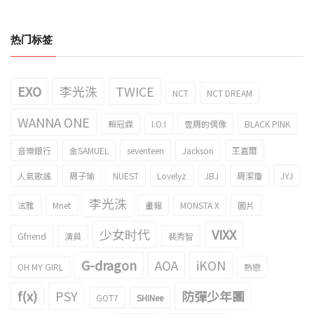
热门标签
EXO
李光洙
TWICE
NCT
NCT DREAM
WANNA ONE
賴冠霖
I.O.I
壹周的偶像
BLACK PINK
音樂銀行
金SAMUEL
seventeen
Jackson
王嘉爾
人氣歌謠
周子瑜
NUEST
Lovelyz
JBJ
周潔瓊
JYJ
李光洙
泫雅
Mnet
畫報
MONSTA X
圖片
少女时代
VIXX
Gfriend
演員
裴秀智
G-dragon
AOA
iKON
OH MY GIRL
熱戀
f(x)
PSY
防彈少年團
GOT7
SHINee