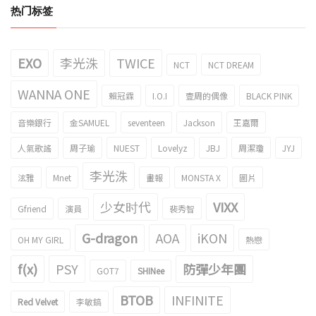
热门标签
EXO
李光洙
TWICE
NCT
NCT DREAM
WANNA ONE
賴冠霖
I.O.I
壹周的偶像
BLACK PINK
音樂銀行
金SAMUEL
seventeen
Jackson
王嘉爾
人氣歌謠
周子瑜
NUEST
Lovelyz
JBJ
周潔瓊
JYJ
李光洙
泫雅
Mnet
畫報
MONSTA X
圖片
少女时代
VIXX
Gfriend
演員
裴秀智
G-dragon
AOA
iKON
OH MY GIRL
熱戀
f(x)
PSY
防彈少年團
GOT7
SHINee
BTOB
INFINITE
Red Velvet
李敏鎬