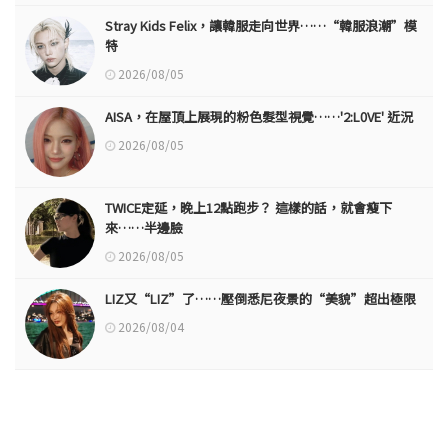
Stray Kids Felix，讓韓服走向世界……“韓服浪潮”模
特
2026/08/05
AISA，在屋頂上展現的粉色髮型視覺……'2:L0VE' 近況
2026/08/05
TWICE定延，晚上12點跑步？ 這樣的話，就會瘦下
來……半邊臉
2026/08/05
LIZ又“LIZ”了……壓倒悉尼夜景的“美貌”超出極限
2026/08/04