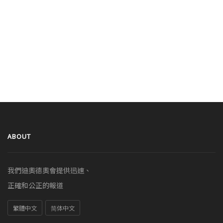
ABOUT
我們迪奧德奧會提供迅速、
正確和公正的報道
繁體中文
简体中文