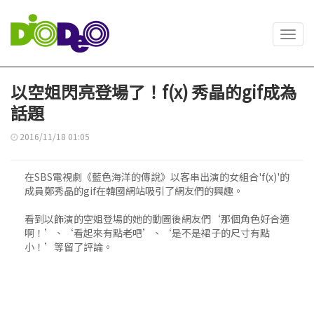
Toggl
navig
以空姐閃亮登場了！f(x) 秀晶的gif成為
話題
2016/11/18 01:05
在SBS電視劇《藍色海洋的傳說》以客串出演的女組合'f(x)'的
成員鄭秀晶的gif在韓國網站吸引了網友們的興趣。
看到以飾演的空姐登場的她的動圖後網友們‘那個角色好合適
啊！’、‘看起來有點老吧’、‘是不是裙子的尺寸有點
小！’等留了評論。