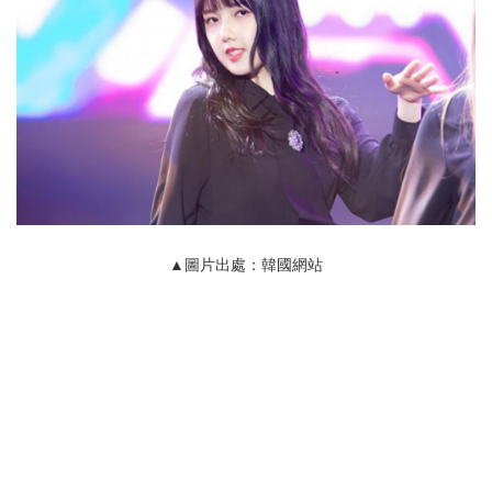
▲圖片出處：韓國網站