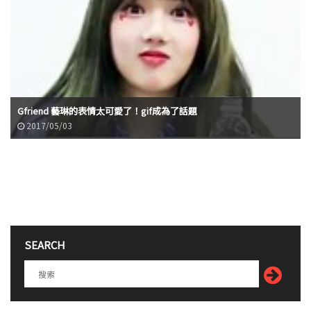
Gfriend 藝琳的表情太可愛了！gif成為了話題
2017/05/03
SEARCH