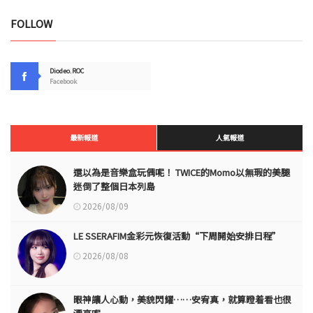
FOLLOW
Diodeo.ROC
Facebook
最新報道
人氣報道
還以為是音樂盒玩偶呢！ TWICE的Momo以無瑕的美腿
迷倒了整個日本列島
2026/08/09
LE SSERAFIM金彩元恢復活動“下周開始安排日程”
2026/08/08
眼神讓人心動，美貌閃耀……安宥真，就算瞪着看也很