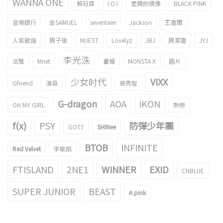
WANNA ONE
賴冠霖
I.O.I
壹周的偶像
BLACK PINK
音樂銀行
金SAMUEL
seventeen
Jackson
王嘉爾
人氣歌謠
周子瑜
NUEST
Lovelyz
JBJ
周潔瓊
JYJ
李光洙
泫雅
Mnet
畫報
MONSTA X
圖片
少女时代
VIXX
Gfriend
演員
裴秀智
G-dragon
AOA
iKON
OH MY GIRL
熱戀
f(x)
PSY
防彈少年團
GOT7
SHINee
BTOB
INFINITE
Red Velvet
李敏鎬
FTISLAND
2NE1
WINNER
EXID
CNBLUE
SUPER JUNIOR
BEAST
A pink