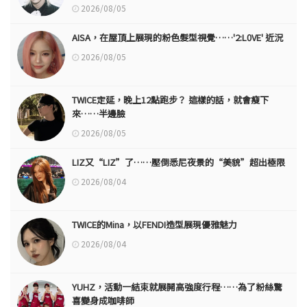
2026/08/05
AISA，在屋頂上展現的粉色髮型視覺……'2:L0VE' 近況
2026/08/05
TWICE定延，晚上12點跑步？ 這樣的話，就會瘦下
來……半邊臉
2026/08/05
LIZ又“LIZ”了……壓倒悉尼夜景的“美貌”超出極限
2026/08/04
TWICE的Mina，以FENDI造型展現優雅魅力
2026/08/04
YUHZ，活動一結束就展開高強度行程……為了粉絲驚
喜變身成咖啡師