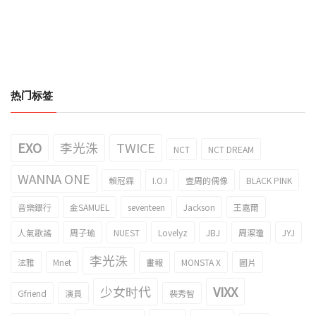
热门标签
EXO
李光洙
TWICE
NCT
NCT DREAM
WANNA ONE
賴冠霖
I.O.I
壹周的偶像
BLACK PINK
音樂銀行
金SAMUEL
seventeen
Jackson
王嘉爾
人氣歌謠
周子瑜
NUEST
Lovelyz
JBJ
周潔瓊
JYJ
李光洙
泫雅
Mnet
畫報
MONSTA X
圖片
少女时代
VIXX
Gfriend
演員
裴秀智