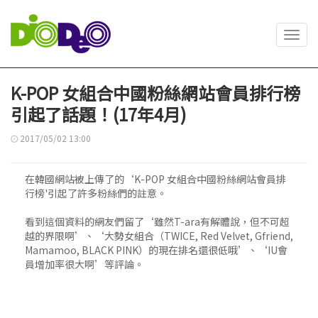
Toggl
navig
K-POP 女組合中國粉絲網站會員排行榜
引起了話題！(17年4月)
2017/05/02 13:00
在韓國網站被上傳了的‘K-POP 女組合中國粉絲網站會員排
行榜'引起了許多粉絲們的註意。
看到這個資料的網友們留了‘雖然T-ara有解體說，但不可超
越的界限啊’、‘大勢女組合（TWICE, Red Velvet, Gfriend,
Mamamoo, BLACK PINK）的現在排名還很低哦’、‘IU會
員增加率很大啊’等評論。