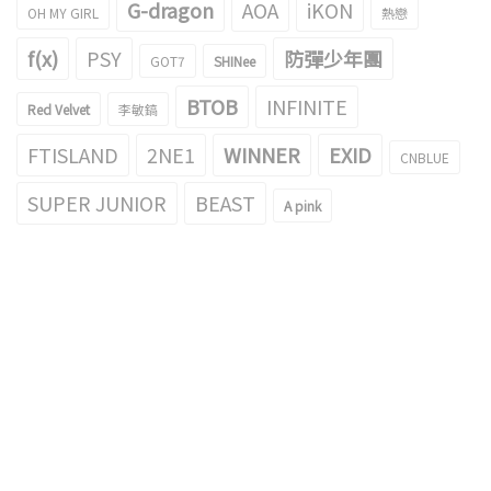
G-dragon
AOA
iKON
OH MY GIRL
熱戀
f(x)
PSY
防彈少年團
GOT7
SHINee
BTOB
INFINITE
Red Velvet
李敏鎬
FTISLAND
2NE1
WINNER
EXID
CNBLUE
SUPER JUNIOR
BEAST
A pink