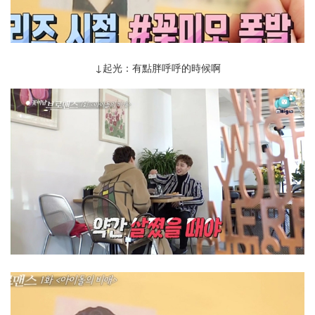
↓起光：有點胖呼呼的時候啊