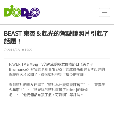
Toggl
navig
BEAST 東雲＆起光的駕駛證照片引起了
話題！
2017/02/10 10:20
NAVER TV＆MBig TV的親密的朋友傳喚節目《美男子
Bromance》登場的男組合'BEAST'的成員孫東雲＆李起光的
駕駛證照片公開了，這個照片得到了廣泛的關註。
看到照片的網友們留了‘照片為什麽這麽陳舊了’、‘東雲美
少年啊！’、‘起光妳的照片就是[Fiction]的時候
吧’、‘他們倆都有孩子氣，可愛啊’等評論。