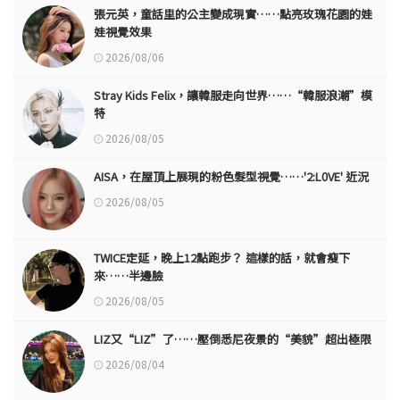
張元英，童話里的公主變成現實……點亮玫瑰花園的娃
娃視覺效果
2026/08/06
Stray Kids Felix，讓韓服走向世界……“韓服浪潮”模
特
2026/08/05
AISA，在屋頂上展現的粉色髮型視覺……'2:L0VE' 近況
2026/08/05
TWICE定延，晚上12點跑步？ 這樣的話，就會瘦下
來……半邊臉
2026/08/05
LIZ又“LIZ”了……壓倒悉尼夜景的“美貌”超出極限
2026/08/04