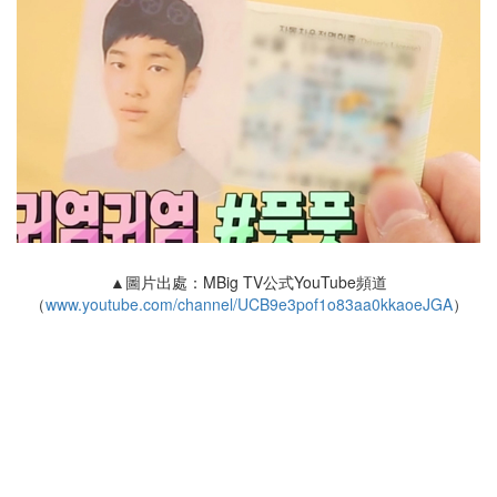
▲圖片出處：MBig TV公式YouTube頻道
（
www.youtube.com/channel/UCB9e3pof1o83aa0kkaoeJGA
）