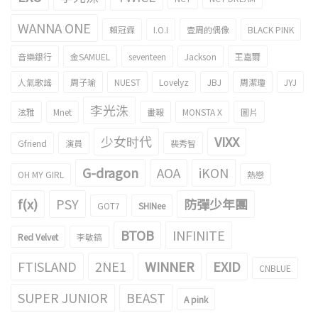
WANNA ONE
賴冠霖
I.O.I
壹周的偶像
BLACK PINK
音樂銀行
金SAMUEL
seventeen
Jackson
王嘉爾
人氣歌謠
周子瑜
NUEST
Lovelyz
JBJ
周潔瓊
JYJ
李光洙
泫雅
Mnet
畫報
MONSTA X
圖片
少女时代
VIXX
Gfriend
演員
裴秀智
G-dragon
AOA
iKON
OH MY GIRL
熱戀
f(x)
PSY
防彈少年團
GOT7
SHINee
BTOB
INFINITE
Red Velvet
李敏鎬
FTISLAND
2NE1
WINNER
EXID
CNBLUE
SUPER JUNIOR
BEAST
A pink