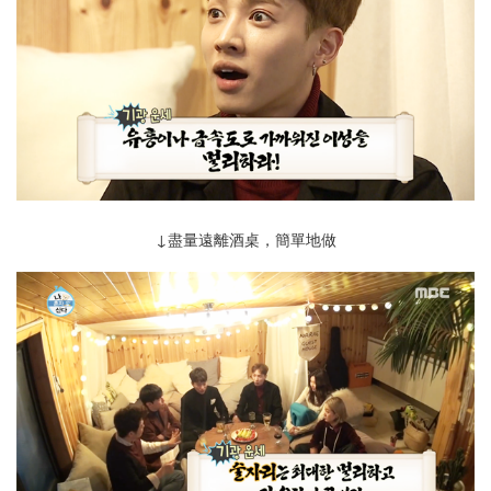
↓盡量 遠離酒桌 ，簡單地做