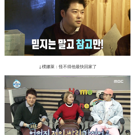
↓ 樸娜萊： 怪不得 他 最 快 回家了