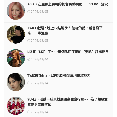
AISA，在屋頂上展現的粉色髮型視覺……'2:L0VE' 近況
2026/08/05
TWICE定延，晚上12點跑步？ 這樣的話，就會瘦下
來……半邊臉
2026/08/05
LIZ又“LIZ”了……壓倒悉尼夜景的“美貌”超出極限
2026/08/04
TWICE的Mina，以FENDI造型展現優雅魅力
2026/08/04
YUHZ，活動一結束就展開高強度行程……為了粉絲驚
喜變身成咖啡師
2026/08/04