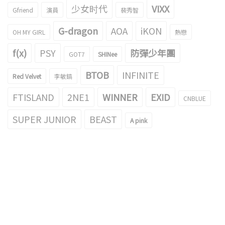
少女时代
VIXX
Gfriend
演員
裴秀智
G-dragon
AOA
iKON
OH MY GIRL
熱戀
f(x)
PSY
防彈少年團
GOT7
SHINee
BTOB
INFINITE
Red Velvet
李敏鎬
FTISLAND
2NE1
WINNER
EXID
CNBLUE
SUPER JUNIOR
BEAST
A pink