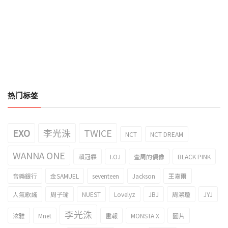
热门标签
EXO
李光洙
TWICE
NCT
NCT DREAM
WANNA ONE
賴冠霖
I.O.I
壹周的偶像
BLACK PINK
音樂銀行
金SAMUEL
seventeen
Jackson
王嘉爾
人氣歌謠
周子瑜
NUEST
Lovelyz
JBJ
周潔瓊
JYJ
李光洙
泫雅
Mnet
畫報
MONSTA X
圖片