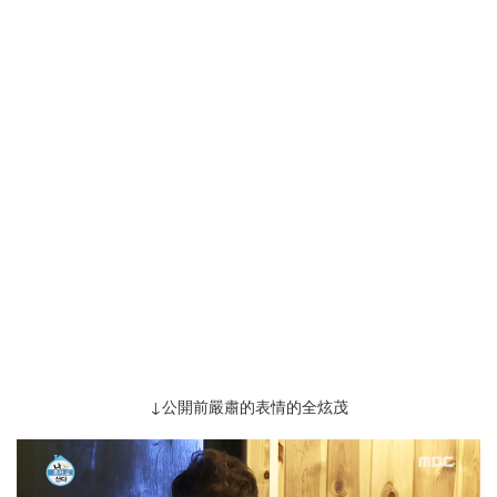
↓公開前 嚴肅的表情 的全炫茂