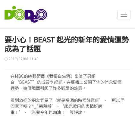
Toggl
navig
要小心！BEAST 起光的新年的愛情運勢
成為了話題
2017/02/06 11:40
在MBC的綜藝節目《我獨自生活》出演了男組
合‘BEAST’的成員李起光，在廣播上公開了他的信念愛情
運勢，這個場面引起了許多觀眾的註意。
看到放送的網友們留了‘就是喝酒的時候註意呀’、‘所以早
回家了嗎？^_^萌萌噠’、‘起光歐巴的表情好嚴
肅！’、‘光兒今年也加油！’等評論。