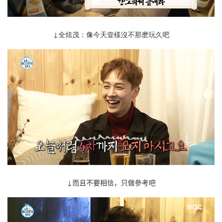
↓全炫茂：像今天壹樣沒不那麽玩久吧
↓而且不要相信 ，只做參考吧