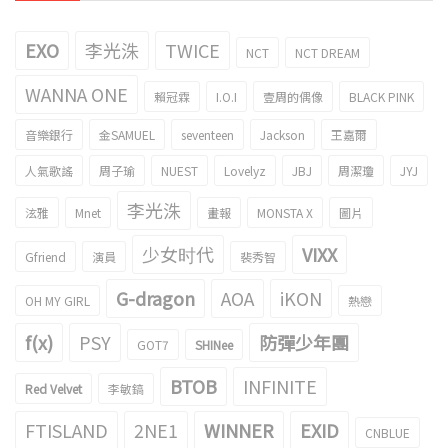
EXO
李光洙
TWICE
NCT
NCT DREAM
WANNA ONE
賴冠霖
I.O.I
壹周的偶像
BLACK PINK
音樂銀行
金SAMUEL
seventeen
Jackson
王嘉爾
人氣歌謠
周子瑜
NUEST
Lovelyz
JBJ
周潔瓊
JYJ
李光洙
泫雅
Mnet
畫報
MONSTA X
圖片
少女时代
VIXX
Gfriend
演員
裴秀智
G-dragon
AOA
iKON
OH MY GIRL
熱戀
f(x)
PSY
防彈少年團
GOT7
SHINee
BTOB
INFINITE
Red Velvet
李敏鎬
FTISLAND
2NE1
WINNER
EXID
CNBLUE