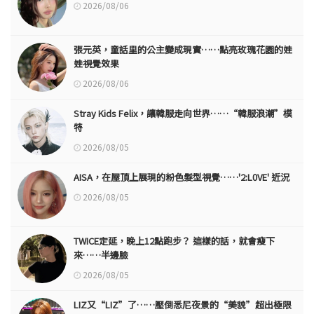
2026/08/06
張元英，童話里的公主變成現實……點亮玫瑰花園的娃
娃視覺效果
2026/08/06
Stray Kids Felix，讓韓服走向世界……“韓服浪潮”模
特
2026/08/05
AISA，在屋頂上展現的粉色髮型視覺……'2:L0VE' 近況
2026/08/05
TWICE定延，晚上12點跑步？ 這樣的話，就會瘦下
來……半邊臉
2026/08/05
LIZ又“LIZ”了……壓倒悉尼夜景的“美貌”超出極限