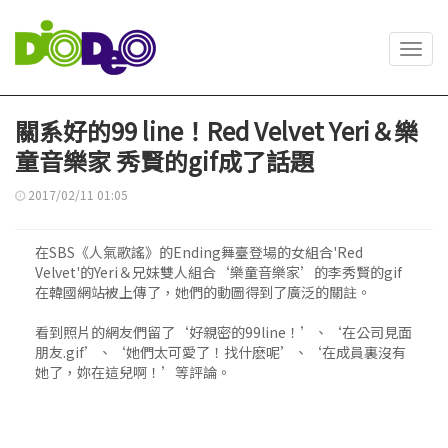
Toggl
navig
關系好的99 line！Red Velvet Yeri＆樂
童音樂家 秀賢的gif成了話題
2017/02/11 01:05
在SBS《人氣歌謠》的Ending舞臺登場的女組合'Red
Velvet'的Yeri＆兄妹雙人組合‘樂童音樂家’的李秀賢的gif
在韓國網站被上傳了，她們的動圖得到了廣泛的關註。
看到照片的網友們留了‘好親密的99line！’、‘在公司見面
朋友.gif’、‘她們太可愛了！找什麽呢’、‘在成員裏沒有
她了，妳在這兒啊！’等評論。