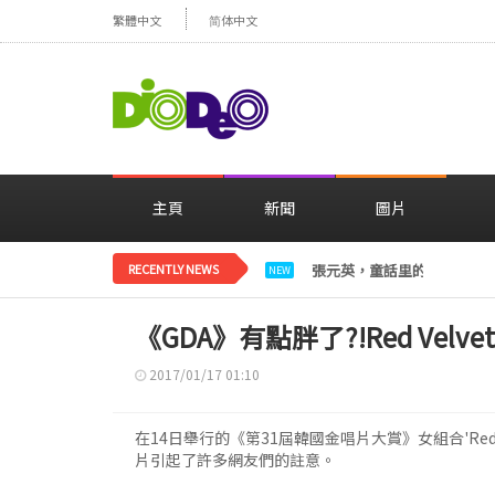
繁體中文
简体中文
主頁
新聞
圖片
RECENTLY NEWS
張元英，童話里的公主變成
NEW
《GDA》有點胖了?!Red Velv
2017/01/17 01:10
在14日舉行的《第31屆韓國金唱片大賞》女組合'Red Vel
片引起了許多網友們的註意。