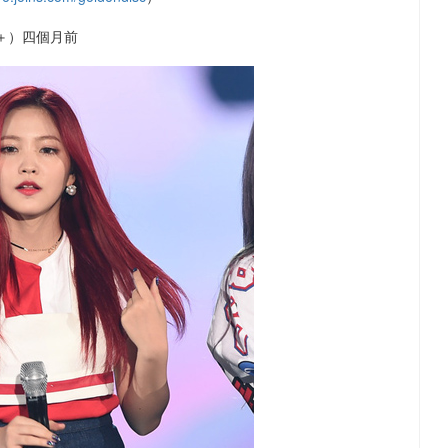
＋）四個月前