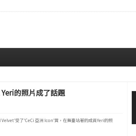
現實……點亮玫瑰花園的娃娃視覺效果
08/06 01:05 AM
et Yeri的照片成了話題
vet'受了'CeCi 亞洲 Icon'賞，在舞臺站著的成員Yeri的照