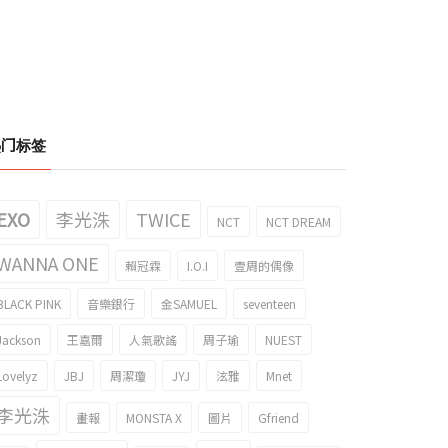
热门标签
EXO
李光洙
TWICE
NCT
NCT DREAM
WANNA ONE
賴冠霖
I.O.I
壹周的偶像
BLACK PINK
音樂銀行
金SAMUEL
seventeen
Jackson
王嘉爾
人氣歌謠
周子瑜
NUEST
Lovelyz
JBJ
周潔瓊
JYJ
泫雅
Mnet
李光洙
畫報
MONSTA X
圖片
Gfriend