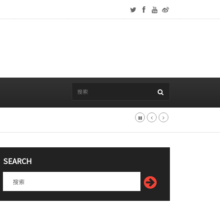
SEARCH