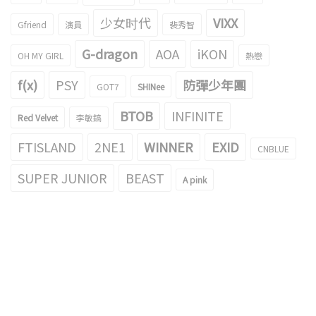
少女时代
VIXX
Gfriend
演員
裴秀智
G-dragon
AOA
iKON
OH MY GIRL
熱戀
f(x)
PSY
防彈少年團
GOT7
SHINee
BTOB
INFINITE
Red Velvet
李敏鎬
FTISLAND
2NE1
WINNER
EXID
CNBLUE
SUPER JUNIOR
BEAST
A pink