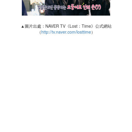
▲圖片出處：NAVER TV《Lost：Time》公式網站
（
http://tv.naver.com/losttime
）