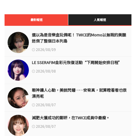
最新報道
人氣報道
還以為是音樂盒玩偶呢！ TWICE的Momo以無瑕的美腿
迷倒了整個日本列島
2026/08/09
LE SSERAFIM金彩元恢復活動“下周開始安排日程”
2026/08/08
眼神讓人心動，美貌閃耀……安宥真，就算瞪着看也很
漂亮呢
2026/08/07
減肥大獲成功的鄭妍，在TWICE成員中最瘦。
2026/08/07