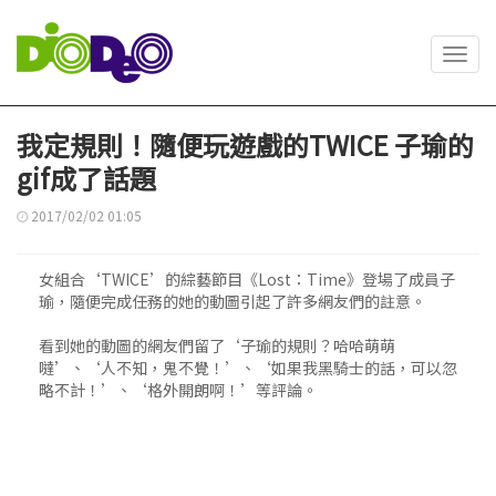
Toggl
navig
我定規則！隨便玩遊戲的TWICE 子瑜的
gif成了話題
2017/02/02 01:05
女組合‘TWICE’的綜藝節目《Lost：Time》登場了成員子
瑜，隨便完成任務的她的動圖引起了許多網友們的註意。
看到她的動圖的網友們留了‘子瑜的規則？哈哈萌萌
噠’、‘人不知，鬼不覺！’、‘如果我黑騎士的話，可以忽
略不計！’、‘格外開朗啊！’等評論。