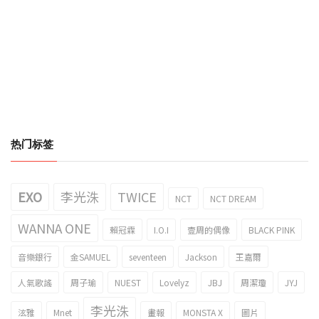
热门标签
EXO
李光洙
TWICE
NCT
NCT DREAM
WANNA ONE
賴冠霖
I.O.I
壹周的偶像
BLACK PINK
音樂銀行
金SAMUEL
seventeen
Jackson
王嘉爾
人氣歌謠
周子瑜
NUEST
Lovelyz
JBJ
周潔瓊
JYJ
李光洙
泫雅
Mnet
畫報
MONSTA X
圖片