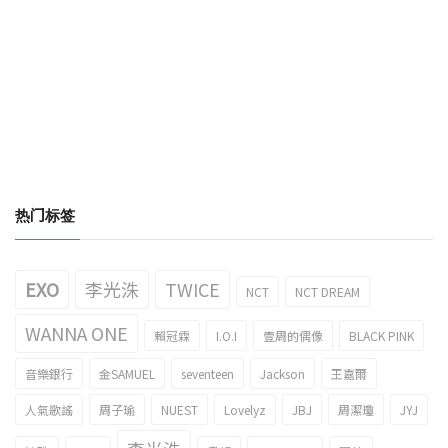
热门标签
EXO
李光洙
TWICE
NCT
NCT DREAM
WANNA ONE
賴冠霖
I.O.I
壹周的偶像
BLACK PINK
音樂銀行
金SAMUEL
seventeen
Jackson
王嘉爾
人氣歌謠
周子瑜
NUEST
Lovelyz
JBJ
周潔瓊
JYJ