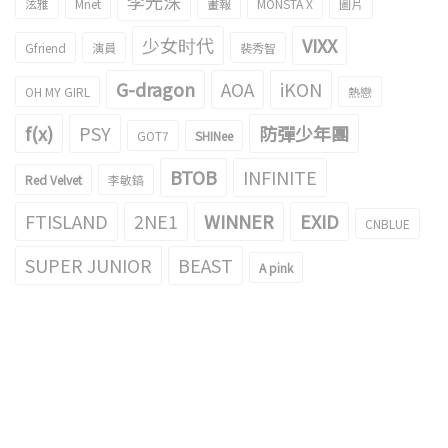
李光洙
泫雅
Mnet
畫報
MONSTA X
圖片
少女时代
VIXX
Gfriend
演員
裴秀智
G-dragon
AOA
iKON
OH MY GIRL
熱戀
f(x)
PSY
防彈少年團
GOT7
SHINee
BTOB
INFINITE
Red Velvet
李敏鎬
FTISLAND
2NE1
WINNER
EXID
CNBLUE
SUPER JUNIOR
BEAST
A pink