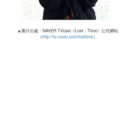
▲圖片出處：NAVER TVcast《Lost：Time》公式網站
（
http://tv.naver.com/losttime
）