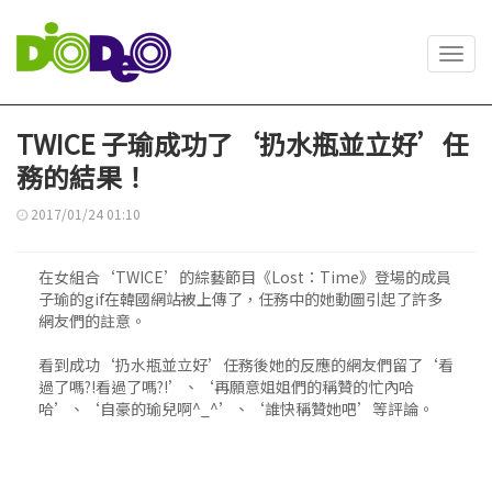
Toggl
navig
TWICE 子瑜成功了‘扔水瓶並立好’任
務的結果！
2017/01/24 01:10
在女組合‘TWICE’的綜藝節目《Lost：Time》登場的成員
子瑜的gif在韓國網站被上傳了，任務中的她動圖引起了許多
網友們的註意。
看到成功‘扔水瓶並立好’任務後她的反應的網友們留了‘看
過了嗎?!看過了嗎?!’、‘再願意姐姐們的稱贊的忙內哈
哈’、‘自豪的瑜兒啊^_^’、‘誰快稱贊她吧’等評論。