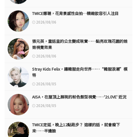
TWICE娜璉，花背景感性自拍…精緻妝容引人注目
2026/08/06
張元英，童話里的公主變成現實……點亮玫瑰花園的娃
娃視覺效果
2026/08/06
Stray Kids Felix，讓韓服走向世界……“韓服浪潮”模
特
2026/08/05
AISA，在屋頂上展現的粉色髮型視覺……'2:L0VE' 近況
2026/08/05
TWICE定延，晚上12點跑步？ 這樣的話，就會瘦下
來……半邊臉