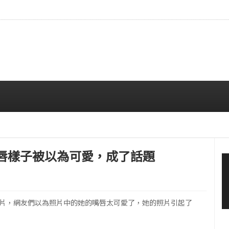
拍…精緻妝容引人注目
08/06 10:00 AM
的嘴唇樣子被以為可愛，成了話題
照片，網友們以為照片中的她的嘴唇太可愛了，她的照片引起了