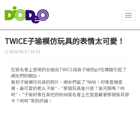
Toggl
navig
TWICE子瑜模仿玩具的表情太可愛！
2016/05/17 16:10
在簽名會上登場的女組合TWICE成員子瑜的gif在韓國引起了
網友們的關註。
看到子瑜模仿玩具的照片，網友們留了"哈哈！好像壹模壹
樣，最可愛的老幺子瑜"，"那個玩具是什麽？是河豚嗎？呵
呵"，"子瑜好像在其他的粉絲簽名會上也壹直戴著那個兔耳發
卡？呵呵"等的評論。