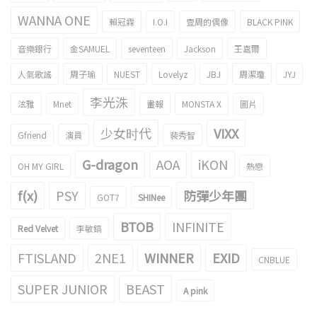
WANNA ONE
賴冠霖
I.O.I
壹周的偶像
BLACK PINK
音樂銀行
金SAMUEL
seventeen
Jackson
王嘉爾
人氣歌謠
周子瑜
NUEST
Lovelyz
JBJ
周潔瓊
JYJ
李光洙
泫雅
Mnet
畫報
MONSTA X
圖片
少女时代
VIXX
Gfriend
演員
裴秀智
G-dragon
AOA
iKON
OH MY GIRL
熱戀
f(x)
PSY
防彈少年團
GOT7
SHINee
BTOB
INFINITE
Red Velvet
李敏鎬
FTISLAND
2NE1
WINNER
EXID
CNBLUE
SUPER JUNIOR
BEAST
A pink