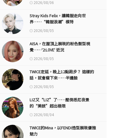
2026/08/06
Stray Kids Felix，讓韓服走向世
界……“韓服浪潮”模特
2026/08/05
AISA，在屋頂上展現的粉色髮型視
覺……'2:L0VE' 近況
2026/08/05
TWICE定延，晚上12點跑步？ 這樣的
話，就會瘦下來……半邊臉
2026/08/05
LIZ又“LIZ”了……壓倒悉尼夜景
的“美貌”超出極限
2026/08/04
TWICE的Mina，以FENDI造型展現優雅
魅力