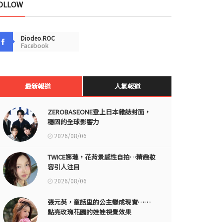
OLLOW
Diodeo.ROC
Facebook
最新報道
人氣報道
ZEROBASEONE登上日本雜誌封面，
穩固的全球影響力
2026/08/06
TWICE娜璉，花背景感性自拍…精緻妝
容引人注目
2026/08/06
張元英，童話里的公主變成現實……
點亮玫瑰花園的娃娃視覺效果