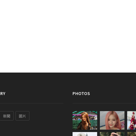
RY
PHOTOS
新聞
圖片