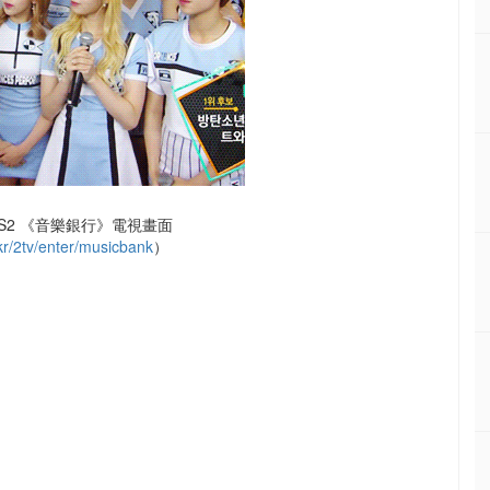
BS2 《音樂銀行》電視畫面
r/2tv/enter/musicbank
）