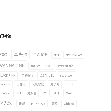
热门标签
擊演唱會登場的TWICEsana和名井
知道高跟鞋的重要性嗎？ Secret孝盛
的情侶舞蹈引起了話題！
的照片成為話題！
016/05/15
2016/05/12
EXO
李光洙
TWICE
NCT
NCT DREAM
WANNA ONE
賴冠霖
I.O.I
壹周的偶像
BLACK PINK
音樂銀行
金SAMUEL
seventeen
Jackson
王嘉爾
人氣歌謠
周子瑜
NUEST
Lovelyz
JBJ
周潔瓊
JYJ
泫雅
Mnet
李光洙
畫報
MONSTA X
圖片
Gfriend