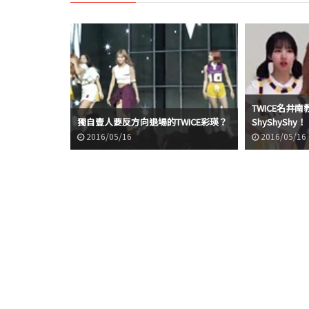
TWICE名井
獨自壹人要反方向退場的TWICE彩瑛？
ShyShyShy！
2016/05/16
2016/05/16