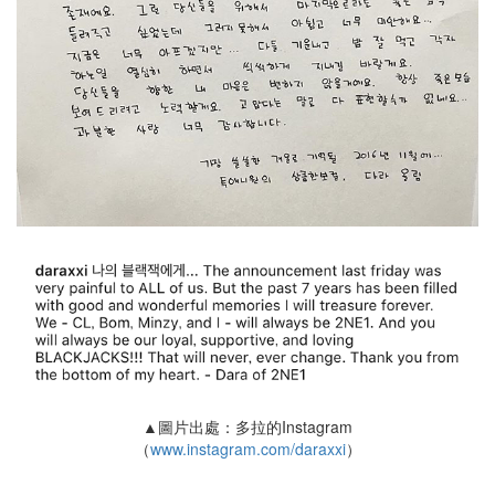
▲圖片出處：多拉的Instagram
（
www.instagram.com/daraxxi
）