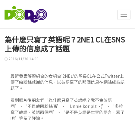
Toggl
navig
為什麽只寫了英語呢？2NE1 CL在SNS
上傳的信息成了話題
2016/11/30 14:00
最近發表解體組合的女組合'2NE1'的隊長CL在公式Twitter上
傳了給粉絲感謝的信息，以英語寫了的那個信息在網站成為話
題了。
看到照片後網友們‘為什麽只寫了英語呢？我不會英語
啊’、‘不理韓國粉絲嗎’、‘Unnie kor plz :-(’、‘多拉
寫了韓語、英語兩個啊’、‘是不是英語是世界的語言，寫了
呢’等留了評論。