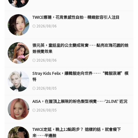
TWICE娜璉，花背景感性自拍…精緻妝容引人注目
2026/08/06
張元英，童話里的公主變成現實……點亮玫瑰花園的娃
娃視覺效果
2026/08/06
Stray Kids Felix，讓韓服走向世界……“韓服浪潮”模
特
2026/08/05
AISA，在屋頂上展現的粉色髮型視覺……'2:L0VE' 近況
2026/08/05
TWICE定延，晚上12點跑步？ 這樣的話，就會瘦下
來……半邊臉