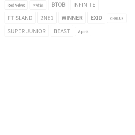
BTOB
INFINITE
Red Velvet
李敏鎬
FTISLAND
2NE1
WINNER
EXID
CNBLUE
SUPER JUNIOR
BEAST
A pink