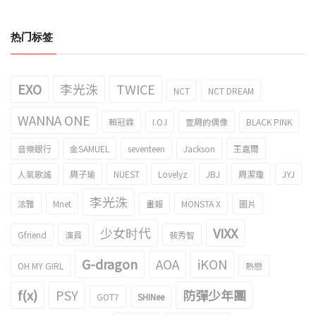
热门标签
EXO
李光洙
TWICE
NCT
NCT DREAM
WANNA ONE
賴冠霖
I.O.I
壹周的偶像
BLACK PINK
音樂銀行
金SAMUEL
seventeen
Jackson
王嘉爾
人氣歌謠
周子瑜
NUEST
Lovelyz
JBJ
周潔瓊
JYJ
李光洙
泫雅
Mnet
畫報
MONSTA X
圖片
少女时代
VIXX
Gfriend
演員
裴秀智
G-dragon
AOA
iKON
OH MY GIRL
熱戀
f(x)
PSY
防彈少年團
GOT7
SHINee