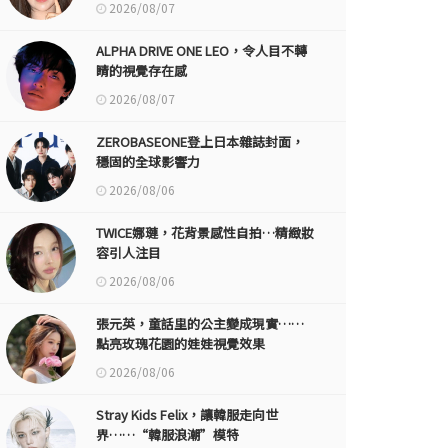
2026/08/07
ALPHA DRIVE ONE LEO，令人目不轉
睛的視覺存在感
2026/08/07
ZEROBASEONE登上日本雜誌封面，
穩固的全球影響力
2026/08/06
TWICE娜璉，花背景感性自拍…精緻妝
容引人注目
2026/08/06
張元英，童話里的公主變成現實……
點亮玫瑰花園的娃娃視覺效果
2026/08/06
Stray Kids Felix，讓韓服走向世
界……“韓服浪潮”模特