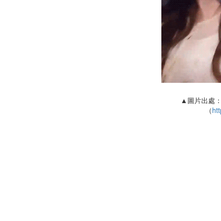
▲圖片出處：
（
htt