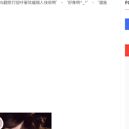
‘向觀眾打招呼著炫耀個人技術啊’、‘好像啊^_^’、‘還是
F