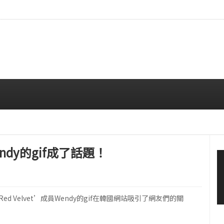
…安宥真，就算瞪着看也很漂亮呢
08/07 12:00 PM
endy的gif成了話題！
d Velvet’成員Wendy的gif在韓國網站吸引了網友們的關