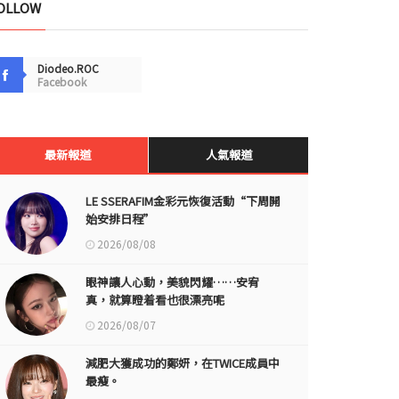
OLLOW
Diodeo.ROC
Facebook
最新報道
人氣報道
LE SSERAFIM金彩元恢復活動“下周開
始安排日程”
2026/08/08
眼神讓人心動，美貌閃耀……安宥
真，就算瞪着看也很漂亮呢
2026/08/07
減肥大獲成功的鄭妍，在TWICE成員中
最瘦。