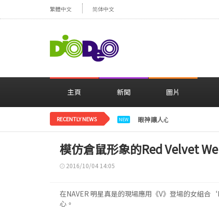
繁體中文
简体中文
主頁
新聞
圖片
RECENTLY NEWS
眼神讓人心動，美貌閃耀…
NEW
模仿倉鼠形象的Red Velvet W
2016/10/04 14:05
在NAVER 明星真是的現場應用《V》登場的女組合‘Re
心。