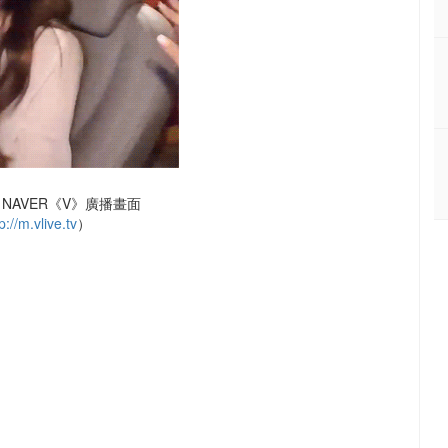
NAVER《V》廣播畫面
p://m.vlive.tv
）