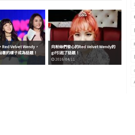
，Red Velvet Wendy，
向粉絲們發心的Red Velvet Wendy的
像 R
並排站著的樣子成為話題！
gif引起了話題！
【g
2016/04/11
2