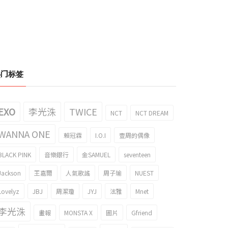
热门标签
EXO
李光洙
TWICE
NCT
NCT DREAM
WANNA ONE
賴冠霖
I.O.I
壹周的偶像
BLACK PINK
音樂銀行
金SAMUEL
seventeen
Jackson
王嘉爾
人氣歌謠
周子瑜
NUEST
Lovelyz
JBJ
周潔瓊
JYJ
泫雅
Mnet
李光洙
畫報
MONSTA X
圖片
Gfriend