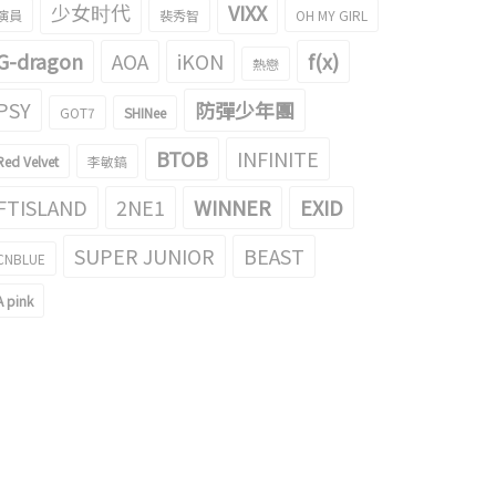
少女时代
VIXX
演員
裴秀智
OH MY GIRL
G-dragon
AOA
iKON
f(x)
熱戀
PSY
防彈少年團
GOT7
SHINee
BTOB
INFINITE
Red Velvet
李敏鎬
ed Velvet Wendy？AOA 玟娥
Red Velvet 新成員 Yeri 加入，18日 以
if】
5人組回歸
FTISLAND
2NE1
WINNER
EXID
015/02/27
2015/03/11
SUPER JUNIOR
BEAST
CNBLUE
A pink