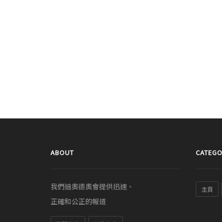
ABOUT
CATEGO
我們迪奧德奧會提供迅速、
主頁
正確和公正的報道